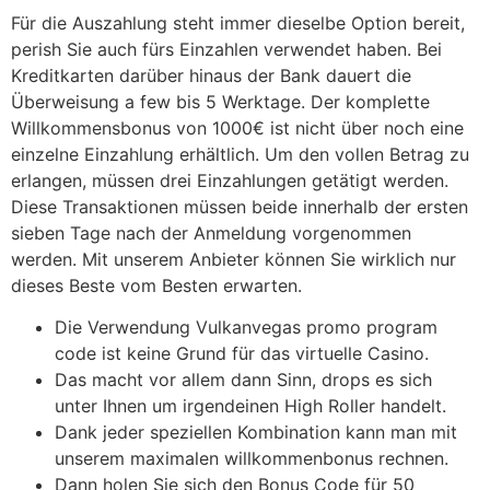
Für die Auszahlung steht immer dieselbe Option bereit,
perish Sie auch fürs Einzahlen verwendet haben. Bei
Kreditkarten darüber hinaus der Bank dauert die
Überweisung a few bis 5 Werktage. Der komplette
Willkommensbonus von 1000€ ist nicht über noch eine
einzelne Einzahlung erhältlich. Um den vollen Betrag zu
erlangen, müssen drei Einzahlungen getätigt werden.
Diese Transaktionen müssen beide innerhalb der ersten
sieben Tage nach der Anmeldung vorgenommen
werden. Mit unserem Anbieter können Sie wirklich nur
dieses Beste vom Besten erwarten.
Die Verwendung Vulkanvegas promo program
code ist keine Grund für das virtuelle Casino.
Das macht vor allem dann Sinn, drops es sich
unter Ihnen um irgendeinen High Roller handelt.
Dank jeder speziellen Kombination kann man mit
unserem maximalen willkommenbonus rechnen.
Dann holen Sie sich den Bonus Code für 50