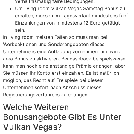
verhältnismäßig faire Bedingungen.
Um living room Vulkan Vegas Samstag Bonus zu
erhalten, müssen im Tagesverlauf mindestens fünf
Einzahlungen von mindestens 12 Euro getätigt
sein.
In living room meisten Fällen so muss man bei
Werbeaktionen und Sonderangeboten dieses
Unternehmens eine Aufladung vornehmen, um living
area Bonus zu aktivieren. Bei cashback beispielsweise
kann man noch eine anständige Prämie erlangen, aber
Sie müssen Ihr Konto erst einzahlen. Es ist natürlich
möglich, das Recht auf Freispiele bei diesem
Unternehmen sofort nach Abschluss dieses
Registrierungsverfahrens zu erlangen.
Welche Weiteren
Bonusangebote Gibt Es Unter
Vulkan Vegas?