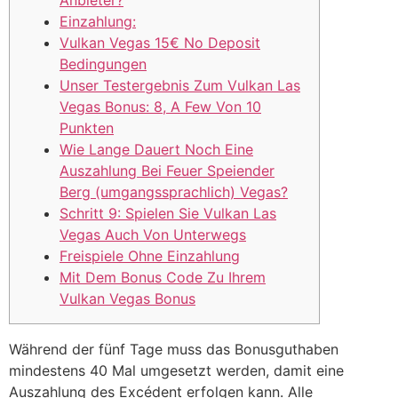
Anbieter?
Einzahlung:
Vulkan Vegas 15€ No Deposit
Bedingungen
Unser Testergebnis Zum Vulkan Las
Vegas Bonus: 8, A Few Von 10
Punkten
Wie Lange Dauert Noch Eine
Auszahlung Bei Feuer Speiender
Berg (umgangssprachlich) Vegas?
Schritt 9: Spielen Sie Vulkan Las
Vegas Auch Von Unterwegs
Freispiele Ohne Einzahlung
Mit Dem Bonus Code Zu Ihrem
Vulkan Vegas Bonus
Während der fünf Tage muss das Bonusguthaben
mindestens 40 Mal umgesetzt werden, damit eine
Auszahlung des Excédent erfolgen kann. Alle