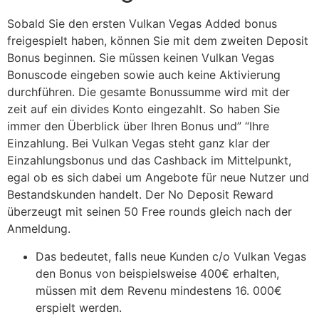
Sobald Sie den ersten Vulkan Vegas Added bonus
freigespielt haben, können Sie mit dem zweiten Deposit
Bonus beginnen. Sie müssen keinen Vulkan Vegas
Bonuscode eingeben sowie auch keine Aktivierung
durchführen. Die gesamte Bonussumme wird mit der
zeit auf ein divides Konto eingezahlt. So haben Sie
immer den Überblick über Ihren Bonus und” “Ihre
Einzahlung. Bei Vulkan Vegas steht ganz klar der
Einzahlungsbonus und das Cashback im Mittelpunkt,
egal ob es sich dabei um Angebote für neue Nutzer und
Bestandskunden handelt. Der No Deposit Reward
überzeugt mit seinen 50 Free rounds gleich nach der
Anmeldung.
Das bedeutet, falls neue Kunden c/o Vulkan Vegas
den Bonus von beispielsweise 400€ erhalten,
müssen mit dem Revenu mindestens 16. 000€
erspielt werden.