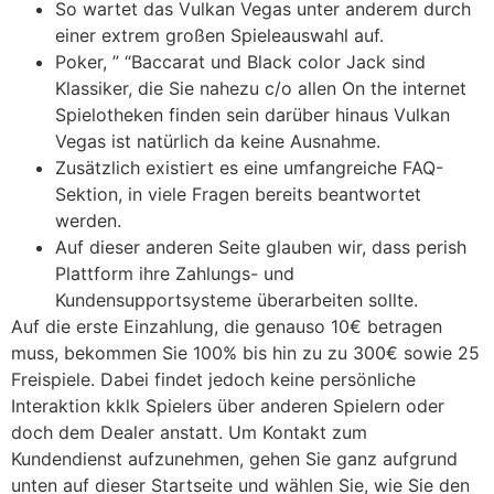
So wartet das Vulkan Vegas unter anderem durch
einer extrem großen Spieleauswahl auf.
Poker, ” “Baccarat und Black color Jack sind
Klassiker, die Sie nahezu c/o allen On the internet
Spielotheken finden sein darüber hinaus Vulkan
Vegas ist natürlich da keine Ausnahme.
Zusätzlich existiert es eine umfangreiche FAQ-
Sektion, in viele Fragen bereits beantwortet
werden.
Auf dieser anderen Seite glauben wir, dass perish
Plattform ihre Zahlungs- und
Kundensupportsysteme überarbeiten sollte.
Auf die erste Einzahlung, die genauso 10€ betragen
muss, bekommen Sie 100% bis hin zu zu 300€ sowie 25
Freispiele. Dabei findet jedoch keine persönliche
Interaktion kklk Spielers über anderen Spielern oder
doch dem Dealer anstatt. Um Kontakt zum
Kundendienst aufzunehmen, gehen Sie ganz aufgrund
unten auf dieser Startseite und wählen Sie, wie Sie den