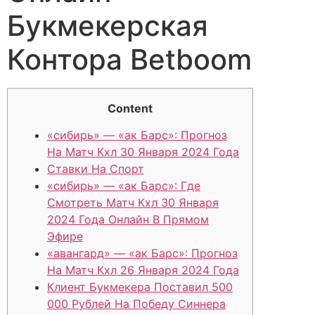
Букмекерская
Контора Betboom
Content
«сибирь» — «ак Барс»: Прогноз
На Матч Кхл 30 Января 2024 Года
Ставки На Спорт
«сибирь» — «ак Барс»: Где
Смотреть Матч Кхл 30 Января
2024 Года Онлайн В Прямом
Эфире
«авангард» — «ак Барс»: Прогноз
На Матч Кхл 26 Января 2024 Года
Клиент Букмекера Поставил 500
000 Рублей На Победу Синнера