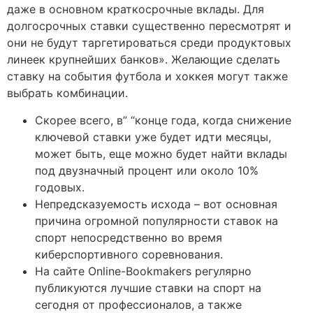
даже в основном краткосрочные вклады. Для
долгосрочных ставки существенно пересмотрят и
они не будут таргетироваться среди продуктовых
линеек крупнейших банков». Желающие сделать
ставку на события футбола и хоккея могут также
выбрать комбинации.
Скорее всего, в” “конце года, когда снижение
ключевой ставки уже будет идти месяцы,
может быть, еще можно будет найти вклады
под двузначный процент или около 10%
годовых.
Непредсказуемость исхода – вот основная
причина огромной популярности ставок на
спорт непосредственно во время
киберспортивного соревнования.
На сайте Online-Bookmakers регулярно
публикуются лучшие ставки на спорт на
сегодня от профессионалов, а также