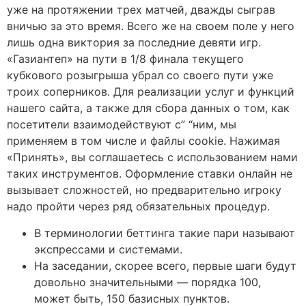
уже на протяжении трех матчей, дважды сыграв
вничью за это время. Всего же на своем поле у него
лишь одна виктория за последние девяти игр.
«Газиантеп» на пути в 1/8 финала текущего
кубкового розыгрыша убрал со своего пути уже
троих соперников. Для реализации услуг и функций
нашего сайта, а также для сбора данных о том, как
посетители взаимодействуют с” “ним, мы
применяем в том числе и файлы cookie. Нажимая
«Принять», вы соглашаетесь с использованием нами
таких инструментов. Оформление ставки онлайн не
вызывает сложностей, но предварительно игроку
надо пройти через ряд обязательных процедур.
В терминологии беттинга такие пари называют
экспрессами и системами.
На заседании, скорее всего, первые шаги будут
довольно значительными — порядка 100,
может быть, 150 базисных пунктов.