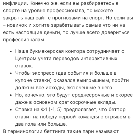
инфляции. Конечно же, если вы разбираетесь в
спорте на уровне профессионала, то можете
закрыть наш сайт с прогнозами на спорт. Но если вы
– новичок и хотите зарабатывать самые что ни на
есть настоящие деньги, то лучше всего довериться
профессионалам.
Наша букмекерская контора сотрудничает с
Центром учета переводов интерактивных
ставок.
Чтобы экспресс (два события и больше в
купоне ставки) оказался выигрышным, пройти
должны все исходы, включенные в него.
Но, конечно, это будут среднесрочные и скорее
даже в основном краткосрочные вклады.
Ставка на Ф1 (-1, 5) предполагает, что беттор
ставит на победу первой команды с отрывом в
два гола или больше.
В терминологии беттинга такие пари называют