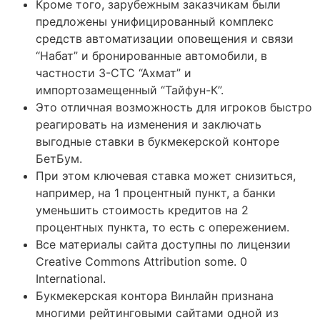
Кроме того, зарубежным заказчикам были
предложены унифицированный комплекс
средств автоматизации оповещения и связи
“Набат” и бронированные автомобили, в
частности З-СТС “Ахмат” и
импортозамещенный “Тайфун-К”.
Это отличная возможность для игроков быстро
реагировать на изменения и заключать
выгодные ставки в букмекерской конторе
БетБум.
При этом ключевая ставка может снизиться,
например, на 1 процентный пункт, а банки
уменьшить стоимость кредитов на 2
процентных пункта, то есть с опережением.
Все материалы сайта доступны по лицензии
Creative Commons Attribution some. 0
International.
Букмекерская контора Винлайн признана
многими рейтинговыми сайтами одной из