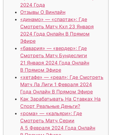
2024 Года
Отзывы О Винлайн
«динамо» — «спартак»: Где
Смотреть Матч Кхл 23 Января
2024 Года Онлайн В Прямом
Эфире
«бавария» — «вердер»: Где
Смотреть Матч Бундеслиги
21 Января 2024 Года Онлайн
В Прямом Эфире
«хетафе» — «реал»: Где Смотреть
Матч Ла Лиги 1 Февраля 2024
Года Онлайн В Прямом Эфире
Как Зарабатывать На Ставках На
Спорт Реальные Деньги?
«рома» — «кальяри»: Где
Смотреть Матч Серии
А 5 Февраля 2024 Года Онлайн