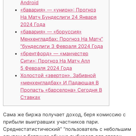
Android
«бавария» — «унион»: Прогноз
На Матч Бундеслиги 24 Января
2024 Года
«бавария» — «боруссия»
Менхенгладбах: Прогноз На Матч”
“бундеслиги 3 Февраля 2024 Года
«брентфорд» — «манчестер
Сити»: Прогноз На Матч Апл
5 Февраля 2024 Года
Холостой «эвертон», Забивной
«менхенгладбах» И Падающая В
Пропасть «барселона» Сегодня В
Ставках
Сама же биржа получает доход, беря комиссию с
прибыли выигравших участников пари.
Среднестатистический” “пользователь с небольшим