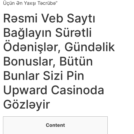
Üçün Ən Yaxşı Təcrübə”
Rəsmi Veb Saytı
Bağlayın️ Sürətli
Ödənişlər, Gündəlik
Bonuslar, Bütün
Bunlar Sizi Pin
Upward Casinoda
Gözləyir
Content