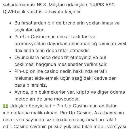
şəhadətnaməsi № 8. Müştəri ödənişləri TsUPIS ASC
QIWI-bank vasitəsilə həyata keçirilir.
Bu fırsatlardan biri də brendlərin yoxlanılması və
seçimləri olur.
Pin-Up Casino-nun unikal təklifləri və
promosyonları dəyərkən onun məbləğ təminatı weil
daxilində olan depozitlər etməkdir.
Oyunculara necə depozit etməyiniz və pul
çəkilməsi haqqında məsləhətlər verilmişdir.
Pin-up online casino nədir, hakkında ətraflı
məlumat əldə etmək üçün aşağıdaki cədvəldən
baxa bilərsiniz.
Ayrıca, pin bukmekerlər var, kripto və digər ödəmə
metodları de uma mövcuddur.
Uduşları ödəyiciləri – Pin-Up Casino-nun ən üstün
xidmətlərinə malik olmaq. Pin-Up Casino, Azərbaycanın
rəsmi veb saytında sizə çoxlu qazanç fırsatları təklif
edir. Casino saytının pulsuz yüklənə bilən mobil versiyası