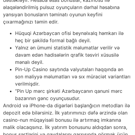
əlaqələndirilmiş pulsuz oyunçuların dərhal həsabına
yansıyan bonusların təminatı oyunun keyfini
çıxarmağınızı təmin edir.
Hüquqi Azərbaycan ofisi beynəlxalq həmkarı ilə
heç bir şəkildə formal bağlı deyil.
Yalnız ən ümumi statistik məlumatlar verilir və
davam edən hadisələrin qrafik təsviri xüsusilə
mənalı deyil.
Pin-Up Casino saytında valyutaları haqqında ən
son maliyyə məlumatları və sıx müraciət variantları
verilmişdir.
“Pin Up mərc şirkəti Azərbaycanın qanuni mərc
bazarının gənc oyunçusudur.
Android və iPhone-da digərləri başlanğıcın metodları ilə
depozit edə bilərsiniz. İlk yatırımınızı dəfə ərzində olan
casino-nun müqayisəli bonusu ilə artırmaq imkanına
malik olacaqsınız. İlk yatırım bonusunu aldıqdan sonra,
bonus şərtlərini və qaydalarını qarşısında görmək üçün