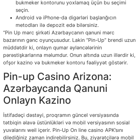
bukmeker kontorunu yoxlamaq üçün bu seçimi
seçin.
Android və iPhone-da digərləri başlanğıcın
metodları ilə depozit edə bilərsiniz.
“Pin Up mərc şirkəti Azərbaycanın qanuni mərc
bazarının gənc oyunçusudur. Lakin “Pin-Up” brendi uzun
müddətdir ki, onlayn qumar əyləncələrinin
pərəstişkarlarına məlumdur. Onun altında uzun illərdir ki,
ofşor kazino və bukmeker kontoru fəaliyyət göstərir.
Pin-up Casino Arizona:
Azərbaycanda Qanuni
Onlayn Kazino
İstifadəçi dəstəyi, proqramın güncel versiyasında
tətbiqin əlavə üstünlükləri və mobil versiyasının sosial
yuvalarını weil içerir. Pin-Up On line casino APK’sını
dilediğiniz zaman indirebilirsiniz. Bu, ziyarətçilərə mobil