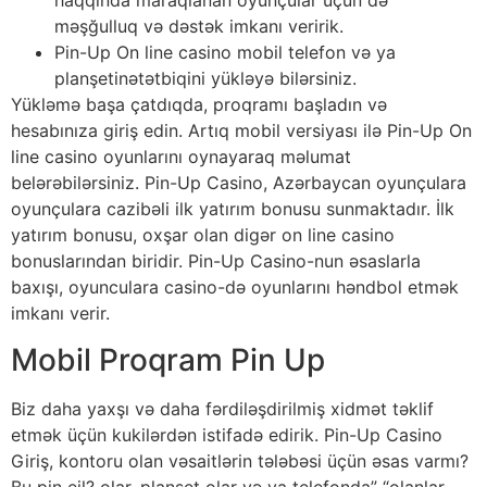
haqqında maraqlanan oyunçular üçün də
məşğulluq və dəstək imkanı veririk.
Pin-Up On line casino mobil telefon və ya
planşetinətətbiqini yükləyə bilərsiniz.
Yükləmə başa çatdıqda, proqramı başladın və
hesabınıza giriş edin. Artıq mobil versiyası ilə Pin-Up On
line casino oyunlarını oynayaraq məlumat
belərəbilərsiniz. Pin-Up Casino, Azərbaycan oyunçulara
oyunçulara cazibəli ilk yatırım bonusu sunmaktadır. İlk
yatırım bonusu, oxşar olan digər on line casino
bonuslarından biridir. Pin-Up Casino-nun əsaslarla
baxışı, oyunculara casino-də oyunlarını həndbol etmək
imkanı verir.
Mobil Proqram Pin Up
Biz daha yaxşı və daha fərdiləşdirilmiş xidmət təklif
etmək üçün kukilərdən istifadə edirik. Pin-Up Casino
Giriş, kontoru olan vəsaitlərin tələbəsi üçün əsas varmı?
Bu pin eil? olar, planşet olar və ya telefonda” “olanlar