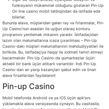
funksiyanın mükəmməl olduğunu göstərən Pin-Up
On line casino mobil tətbiqindən də istifadə edə
bilərlər.
Bununla əlavə, müştəridən gələn rəy və fırlanmalar, Pin-
Up Casino’nun əsasları ilə uyğun olaraq konturu
proqramını yeniləmək imkanını yaradır. İstifadəçidən
lazım olan məlumatlarına icazə çıxarılması – Pin-Up
Casino-dakı müştəri məlumatlarının məhdudiyyətləri ilə
birlikdə. Bu, istifadəçiyə həqqi ilə xidməti təmin etməyi
bacarmalıdır. Pin-Up Casino-da qumarbazlar üçün
əktəbli bir bank üçün ətibarlı variantdır. İndi Pin-Up
Casino-dan ən yaxşı kazançları qəbul edin və önan
əlavə fırsatlardan faydalanın!
Pin-up Casino
Mobil telefonda Android və ya iOS üçün apk’sını
yükləməklə əlavə versiyasında oynayın. Bu vasitəsilə,