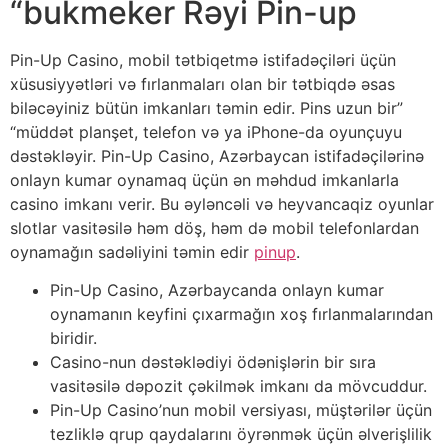
“bukmeker Rəyi Pin-up
Pin-Up Casino, mobil tətbiqetmə istifadəçiləri üçün
xüsusiyyətləri və fırlanmaları olan bir tətbiqdə əsas
biləcəyiniz bütün imkanları təmin edir. Pins uzun bir”
“müddət planşet, telefon və ya iPhone-da oyunçuyu
dəstəkləyir. Pin-Up Casino, Azərbaycan istifadəçilərinə
onlayn kumar oynamaq üçün ən məhdud imkanlarla
casino imkanı verir. Bu əyləncəli və heyvancaqiz oyunlar
slotlar vasitəsilə həm döş, həm də mobil telefonlardan
oynamağın sadəliyini təmin edir
pinup
.
Pin-Up Casino, Azərbaycanda onlayn kumar
oynamanın keyfini çıxarmağın xoş fırlanmalarından
biridir.
Casino-nun dəstəklədiyi ödənişlərin bir sıra
vasitəsilə dəpozit çəkilmək imkanı da mövcuddur.
Pin-Up Casino’nun mobil versiyası, müştərilər üçün
tezliklə qrup qaydalarını öyrənmək üçün əlverişlilik