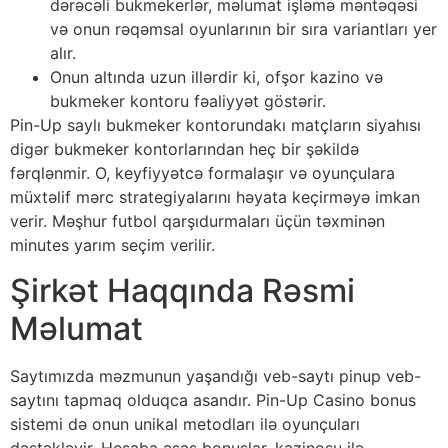
dərəcəli bukmekerlər, məlumat işləmə məntəqəsi
və onun rəqəmsal oyunlarının bir sıra variantları yer
alır.
Onun altında uzun illərdir ki, ofşor kazino və
bukmeker kontoru fəaliyyət göstərir.
Pin-Up saylı bukmeker kontorundakı matçların siyahısı
digər bukmeker kontorlarından heç bir şəkildə
fərqlənmir. O, keyfiyyətcə formalaşır və oyunçulara
müxtəlif mərc strategiyalarını həyata keçirməyə imkan
verir. Məşhur futbol qarşıdurmaları üçün təxminən
minutes yarım seçim verilir.
Şirkət Haqqında Rəsmi
Məlumat
Saytımızda məzmunun yaşandığı veb-saytı pinup veb-
saytını tapmaq olduqca asandır. Pin-Up Casino bonus
sistemi də onun unikal metodları ilə oyunçuları
dəstəkləyir. Hesaba əsas bonuslar, kazinosu ilə