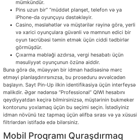
mümkündür.
Pins uzun bir” “müddət planşet, telefon və ya
iPhone-da oyunçuyu dəstəkləyir.
Casino, məsləhətlər və müştərilər rəyinə görə, yerli
və xarici oyunçulara güvənli və məmnun edici bir
oyun təcrübəsi təmin etmək üçün ciddi tədbirlər
görmüşdür.
Çıxarma məbləği azdırsa, vergi hesabatı üçün
məsuliyyət oyunçunun özünə aiddir.
Buna görə də, müəyyən bir idman hadisəsinə mərc
etməyi planlaşdırırsınızsa, bu proseduru əvvəlcədən
başlayın. Sayt Pin-Up ilkin identifikasiya üçün interfeysə
malikdir. Əgər nədənsə “Professional” QIWI hesabını
qeydiyyatdan keçirə bilmirsinizsə, müştərinin bukmeker
kontorunu yoxlamaq üçün bu seçimi seçin. İstədiyiniz
idman növünü tez tapmaq üçün əlifba sırası və ya xüsusi
filtrlərdən istifadə edə bilərsiniz.
Mobil Proqramı Quraşdırmaq