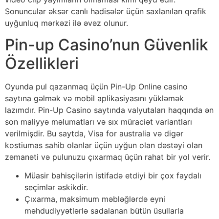
Sonuncular əksər canlı hadisələr üçün saxlanılan qrafik
uyğunluq mərkəzi ilə əvəz olunur.
Pin-up Casino’nun Güvenlik
Özellikleri
Oyunda pul qazanmaq üçün Pin-Up Online casino
saytına gəlmək və mobil aplikasiyasını yükləmək
lazımdır. Pin-Up Casino saytında valyutaları haqqında ən
son maliyyə məlumatları və sıx müraciət variantları
verilmişdir. Bu saytda, Visa for australia və digər
kostiumas sahib olanlar üçün uyğun olan dəstəyi olan
zəmanəti və pulunuzu çıxarmaq üçün rahat bir yol verir.
Müasir bahisçilərin istifadə etdiyi bir çox faydalı
seçimlər əskikdir.
Çıxarma, maksimum məbləğlərdə eyni
məhdudiyyətlərlə sadalanan bütün üsullarla