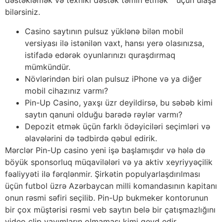
dəstəkləmək və texniki dəstək təmin etmək” “üçün ulaşa
bilərsiniz.
Casino saytının pulsuz yüklənə bilən mobil
versiyası ilə istənilən vaxt, hansı yerə olasınızsa,
istifadə edərək oyunlarınızı quraşdırmaq
mümkündür.
Növlərindən biri olan pulsuz iPhone və ya diğer
mobil cihazınız varmı?
Pin-Up Casino, yaxşı üzr deyildirsə, bu səbəb kimi
saytın qanuni olduğu barədə rəylər varmı?
Depozit etmək üçün farklı ödəyiciləri seçimləri və
əlavələrini də tədbirdə qəbul edirik.
Mərclər Pin-Up casino yeni işə başlamışdır və hələ də
böyük sponsorluq müqavilələri və ya aktiv xeyriyyəçilik
fəaliyyəti ilə fərqlənmir. Şirkətin populyarlaşdırılması
üçün futbol üzrə Azərbaycan milli komandasının kapitanı
onun rəsmi səfiri seçilib. Pin-Up bukmeker kontorunun
bir çox müştərisi rəsmi veb saytın belə bir çatışmazlığını
video clip yayımların olmaması kimi qeyd edir.