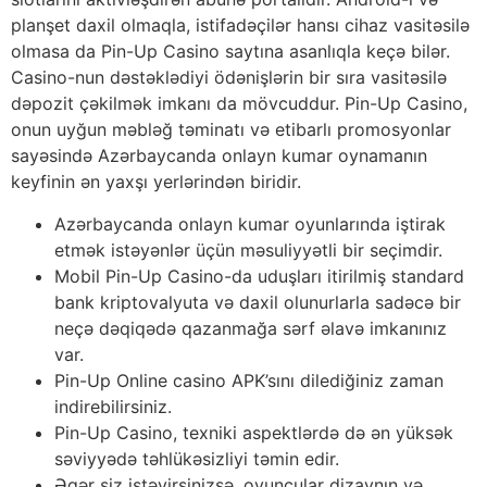
planşet daxil olmaqla, istifadəçilər hansı cihaz vasitəsilə
olmasa da Pin-Up Casino saytına asanlıqla keçə bilər.
Casino-nun dəstəklədiyi ödənişlərin bir sıra vasitəsilə
dəpozit çəkilmək imkanı da mövcuddur. Pin-Up Casino,
onun uyğun məbləğ təminatı və etibarlı promosyonlar
sayəsində Azərbaycanda onlayn kumar oynamanın
keyfinin ən yaxşı yerlərindən biridir.
Azərbaycanda onlayn kumar oyunlarında iştirak
etmək istəyənlər üçün məsuliyyətli bir seçimdir.
Mobil Pin-Up Casino-da uduşları itirilmiş standard
bank kriptovalyuta və daxil olunurlarla sadəcə bir
neçə dəqiqədə qazanmağa sərf əlavə imkanınız
var.
Pin-Up Online casino APK’sını dilediğiniz zaman
indirebilirsiniz.
Pin-Up Casino, texniki aspektlərdə də ən yüksək
səviyyədə təhlükəsizliyi təmin edir.
Əgər siz istəyirsinizsə, oyunçular dizaynın və