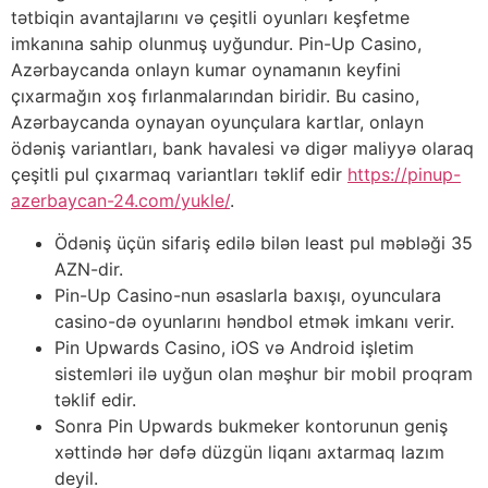
tətbiqin avantajlarını və çeşitli oyunları keşfetme
imkanına sahip olunmuş uyğundur. Pin-Up Casino,
Azərbaycanda onlayn kumar oynamanın keyfini
çıxarmağın xoş fırlanmalarından biridir. Bu casino,
Azərbaycanda oynayan oyunçulara kartlar, onlayn
ödəniş variantları, bank havalesi və digər maliyyə olaraq
çeşitli pul çıxarmaq variantları təklif edir
https://pinup-
azerbaycan-24.com/yukle/
.
Ödəniş üçün sifariş edilə bilən least pul məbləği 35
AZN-dir.
Pin-Up Casino-nun əsaslarla baxışı, oyunculara
casino-də oyunlarını həndbol etmək imkanı verir.
Pin Upwards Casino, iOS və Android işletim
sistemləri ilə uyğun olan məşhur bir mobil proqram
təklif edir.
Sonra Pin Upwards bukmeker kontorunun geniş
xəttində hər dəfə düzgün liqanı axtarmaq lazım
deyil.