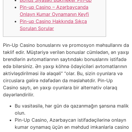
Bonus Siyasəti Bukmeker Pin-up
Pin-up Casino – Azərbaycanda
Onlayn Kumar Oynamanın Keyfi
Pin-up Casino Hakkında Sıkça
Sorulan Sorular
Pin-Up Casino bonuslarını və promosyon məhsullarını da
təklif edir. Müştəriyə verilən bonuslar cümlədən, ən yaxşı
brendlərin avtomatlarının saytındakı bonuslarını istifadə
edə bilərsiniz. Ən yaxşı köhnə ödəyiciləri avtomatlarının
aktivləşdirilməsi ilə əlaqəli” “olar. Bu, sizin oyunlara və
circuslara gəlirə ndəfədən da məsləhətdir. Pin-Up
Casino saytı, ən yaxşı oyunlara bir alternativ olaraq
dəyərləndirilir.
Bu vasitəsilə, hər gün də qazanmağın şansına malik
olun.
Pin-Up Casino, Azərbaycan istifadəçilərinə onlayn
kumar oynamaq üçün ən məhdud imkanlarla casino