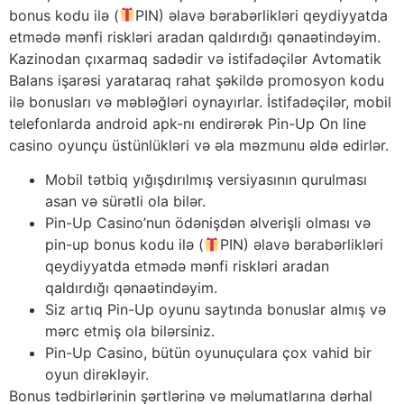
bonus kodu ilə (
PIN) əlavə bərabərlikləri qeydiyyatda
etmədə mənfi riskləri aradan qaldırdığı qənaətindəyim.
Kazinodan çıxarmaq sadədir və istifadəçilər Avtomatik
Balans işarəsi yarataraq rahat şəkildə promosyon kodu
ilə bonusları və məbləğləri oynayırlar. İstifadəçilər, mobil
telefonlarda android apk-nı endirərək Pin-Up On line
casino oyunçu üstünlükləri və əla məzmunu əldə edirlər.
Mobil tətbiq yığışdırılmış versiyasının qurulması
asan və sürətli ola bilər.
Pin-Up Casino’nun ödənişdən əlverişli olması və
pin-up bonus kodu ilə (
PIN) əlavə bərabərlikləri
qeydiyyatda etmədə mənfi riskləri aradan
qaldırdığı qənaətindəyim.
Siz artıq Pin-Up oyunu saytında bonuslar almış və
mərc etmiş ola bilərsiniz.
Pin-Up Casino, bütün oyunuçulara çox vahid bir
oyun dirəkləyir.
Bonus tədbirlərinin şərtlərinə və məlumatlarına dərhal