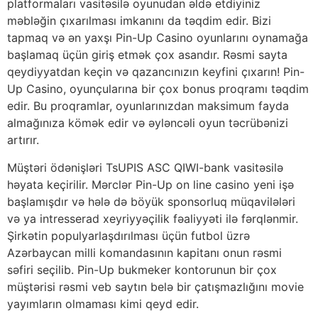
platformaları vasitəsilə oyunudan əldə etdiyiniz
məbləğin çıxarılması imkanını da təqdim edir. Bizi
tapmaq və ən yaxşı Pin-Up Casino oyunlarını oynamağa
başlamaq üçün giriş etmək çox asandır. Rəsmi sayta
qeydiyyatdan keçin və qazancınızın keyfini çıxarın! Pin-
Up Casino, oyunçularına bir çox bonus proqramı təqdim
edir. Bu proqramlar, oyunlarınızdan maksimum fayda
almağınıza kömək edir və əyləncəli oyun təcrübənizi
artırır.
Müştəri ödənişləri TsUPIS ASC QIWI-bank vasitəsilə
həyata keçirilir. Mərclər Pin-Up on line casino yeni işə
başlamışdır və hələ də böyük sponsorluq müqavilələri
və ya intresserad xeyriyyəçilik fəaliyyəti ilə fərqlənmir.
Şirkətin populyarlaşdırılması üçün futbol üzrə
Azərbaycan milli komandasının kapitanı onun rəsmi
səfiri seçilib. Pin-Up bukmeker kontorunun bir çox
müştərisi rəsmi veb saytın belə bir çatışmazlığını movie
yayımların olmaması kimi qeyd edir.