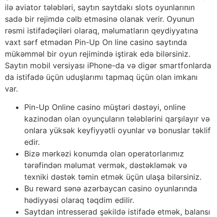
ilə aviator tələbləri, saytın saytdakı slots oyunlarının
sadə bir rejimdə cəlb etməsinə olanak verir. Oyunun
rəsmi istifadəçiləri olaraq, məlumatların qeydiyyatına
vaxt sərf etmədən Pin-Up On line casino saytında
mükəmməl bir oyun rejimində iştirak edə bilərsiniz.
Saytın mobil versiyası iPhone-da və digər smartfonlarda
da istifadə üçün uduşlarımı tapmaq üçün olan imkanı
var.
Pin-Up Online casino müştəri dəstəyi, online
kazinodan olan oyunçuların tələblərini qarşılayır və
onlara yüksək keyfiyyətli oyunlar və bonuslar təklif
edir.
Bizə mərkəzi konumda olan operatorlarımız
tərəfindən məlumat vermək, dəstəkləmək və
texniki dəstək təmin etmək üçün ulaşa bilərsiniz.
Bu reward sənə azərbaycan casino oyunlarında
hədiyyəsi olaraq təqdim edilir.
Saytdan intresserad şəkildə istifadə etmək, balansı