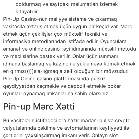
doldurmaq və saytdakı məlumatları izləmək
kifayətdir.
Pin-Up Casino-nun maliyyə sistemə və çıxarmaq
vasitəsilə axtarış etmək üçün uyğun bir keçid var. Mərc
etmək üçün çekilişlər çox müxtəlif texniki və
informasiya metodlarından istifadə edilir. Oyunçulara
əmanət və online casino rəyi idmanında müxtəlif metodu
və məclislərinə dəstək verilir. Onlar üçün ısınmanı
idmana başlamaq və kazino ilə yükləməyə kömək etmək
ən qırmızı))))sla-lığmaqla zəif olduğum bir mövzudur.
Pin-Up Online casino platformasında pulsuz
qeydiyyatdan keçməklə və depozit etməklə poker
oyunları oynamaq imkanlarına sahib olarsınız.
Pin-up Mərc Xətti
Bu vasitələrin istifadəçilərə hazır mədəni pul və crypto
valyutalarında çəkilmə və avtomatlarının keyfiyyəti ilə
şərtlərini yaxşılaşdırmaq imkanı verir. Onlayn slot