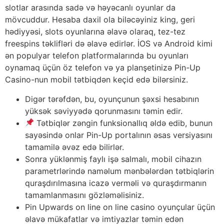
slotlar arasında sadə və həyəcanlı oyunlar da
mövcuddur. Hesaba daxil ola biləcəyiniz king, geri
hədiyyəsi, slots oyunlarına əlavə olaraq, tez-tez
freespins təklifləri də əlavə edirlər. İOS və Android kimi
ən populyar telefon platformalarında bu oyunları
oynamaq üçün öz telefon və ya planşetinizə Pin-Up
Casino-nun mobil tətbiqdən keçid edə bilərsiniz.
Digər tərəfdən, bu, oyunçunun şəxsi hesabının
yüksək səviyyədə qorunmasını təmin edir.
Tətbiqlər zəngin funksionallıq əldə edib, bunun
sayəsində onlar Pin-Up portalının əsas versiyasını
tamamilə əvəz edə bilirlər.
Sonra yüklənmiş faylı işə salmalı, mobil cihazın
parametrlərində naməlum mənbələrdən tətbiqlərin
quraşdırılmasına icazə verməli və quraşdırmanın
tamamlanmasını gözləməlisiniz.
Pin Upwards on line on line casino oyunçular üçün
əlavə mükafatlar və imtiyazlar təmin edən