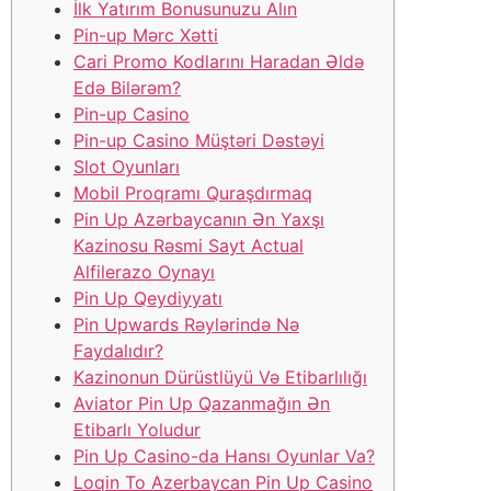
İlk Yatırım Bonusunuzu Alın
Pin-up Mərc Xətti
Cari Promo Kodlarını Haradan Əldə
Edə Bilərəm?
Pin-up Casino
Pin-up Casino Müştəri Dəstəyi
Slot Oyunları
Mobil Proqramı Quraşdırmaq
Pin Up Azərbaycanın Ən Yaxşı
Kazinosu Rəsmi Sayt Actual
Alfilerazo Oynayı
Pin Up Qeydiyyatı
Pin Upwards Rəylərində Nə
Faydalıdır?
Kazinonun Dürüstlüyü Və Etibarlılığı
Aviator Pin Up Qazanmağın Ən
Etibarlı Yoludur
Pin Up Casino-da Hansı Oyunlar Va?
Loqin To Azerbaycan Pin Up Casino