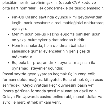
plastikin hər iki tərəfinin şəklini (qapalı CVV kodu və
orta kart nömrələri ilə) göndərməklə də təsdiqlənməlidir.
Pin-Up Casino saytında oyunçu kimi qeydiyyatdan
keçib, bank hesabınızla real məbləğinizi dolduraraq
oynayın.
Mənim üçün pin-up kazino eSports bahisləri üçün
ən yaxşı bukmeyker şirkətlərindən biridir.
Həm kazinolarda, həm də idman bahisləri
sahəsində qumar əyləncələrinin geniş çeşidi
mövcuddur.
Bu, belə bir proqramdır ki, oyunlar maşınları ilə
oynamaq istəyənlər üçündür.
Rəsmi saytda qeydiyyatdan keçmək üçün zəng edib
formanı doldurmağınız kifayətdir. Bunu etmək üçün əsas
səhifədəki “Qeydiyyatdan keç” düyməsini basın və”
“sonra görünən formada şəxsi məlumatları daxil edin.
Onlayn Pin Upwards casino online rubl, manat, dollar və
avro ilə mərc etmək imkanı verir.