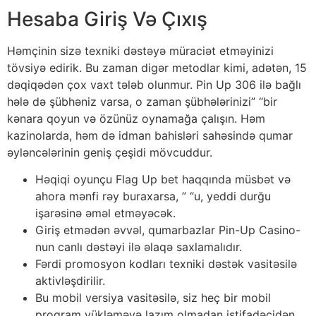
Hesaba Giriş Və Çıxış
Həmçinin sizə texniki dəstəyə müraciət etməyinizi
tövsiyə edirik. Bu zaman digər metodlar kimi, adətən, 15
dəqiqədən çox vaxt tələb olunmur. Pin Up 306 ilə bağlı
hələ də şübhəniz varsa, o zaman şübhələrinizi” “bir
kənara qoyun və özünüz oynamağa çalışın. Həm
kazinolarda, həm də idman bahisləri sahəsində qumar
əyləncələrinin geniş çeşidi mövcuddur.
Həqiqi oyunçu Flag Up bet haqqında müsbət və
ahora mənfi rəy buraxarsa, ” “u, yeddi durğu
işarəsinə əməl etməyəcək.
Giriş etmədən əvvəl, qumarbazlar Pin-Up Casino-
nun canlı dəstəyi ilə əlaqə saxlamalıdır.
Fərdi promosyon kodları texniki dəstək vasitəsilə
aktivləşdirilir.
Bu mobil versiya vasitəsilə, siz heç bir mobil
proqram yükləməyə lazım olmadan istifadəçidən