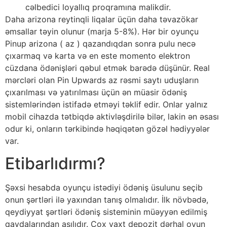
cəlbedici loyallıq proqramına malikdir.
Daha arizona reytinqli liqalar üçün daha təvazökar
əmsallar təyin olunur (marja 5-8%). Hər bir oyunçu
Pinup arizona ( az ) qazandıqdan sonra pulu necə
çıxarmaq və karta və en este momento elektron
cüzdana ödənişləri qəbul etmək barədə düşünür. Real
mərcləri olan Pin Upwards az rəsmi saytı uduşların
çıxarılması və yatırılması üçün ən müasir ödəniş
sistemlərindən istifadə etməyi təklif edir. Onlar yalnız
mobil cihazda tətbiqdə aktivləşdirilə bilər, lakin ən əsası
odur ki, onların tərkibində həqiqətən gözəl hədiyyələr
var.
Etibarlıdırmı?
Şəxsi hesabda oyunçu istədiyi ödəniş üsulunu seçib
onun şərtləri ilə yaxından tanış olmalıdır. İlk növbədə,
qeydiyyat şərtləri ödəniş sisteminin müəyyən edilmiş
qaydalarından asılıdır. Çox vaxt depozit dərhal oyun