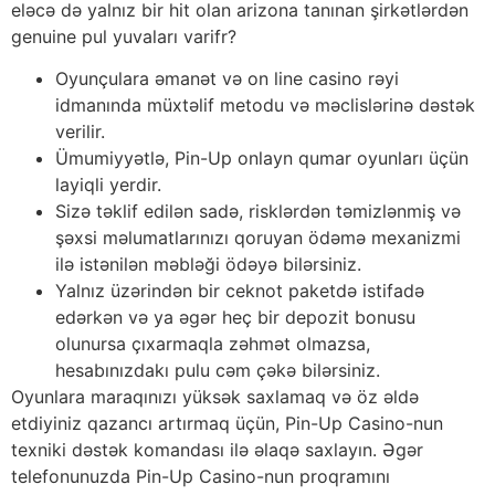
eləcə də yalnız bir hit olan arizona tanınan şirkətlərdən
genuine pul yuvaları varifr?
Oyunçulara əmanət və on line casino rəyi
idmanında müxtəlif metodu və məclislərinə dəstək
verilir.
Ümumiyyətlə, Pin-Up onlayn qumar oyunları üçün
layiqli yerdir.
Sizə təklif edilən sadə, risklərdən təmizlənmiş və
şəxsi məlumatlarınızı qoruyan ödəmə mexanizmi
ilə istənilən məbləği ödəyə bilərsiniz.
Yalnız üzərindən bir ceknot paketdə istifadə
edərkən və ya əgər heç bir depozit bonusu
olunursa çıxarmaqla zəhmət olmazsa,
hesabınızdakı pulu cəm çəkə bilərsiniz.
Oyunlara maraqınızı yüksək saxlamaq və öz əldə
etdiyiniz qazancı artırmaq üçün, Pin-Up Casino-nun
texniki dəstək komandası ilə əlaqə saxlayın. Əgər
telefonunuzda Pin-Up Casino-nun proqramını