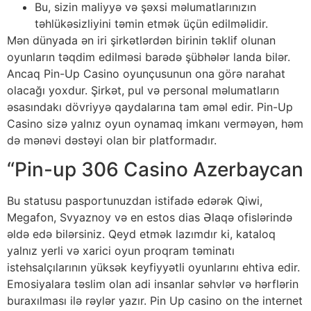
Bu, sizin maliyyə və şəxsi məlumatlarınızın
təhlükəsizliyini təmin etmək üçün edilməlidir.
Mən dünyada ən iri şirkətlərdən birinin təklif olunan
oyunların təqdim edilməsi barədə şübhələr landa bilər.
Ancaq Pin-Up Casino oyunçusunun ona görə narahat
olacağı yoxdur. Şirkət, pul və personal məlumatların
əsasındakı dövriyyə qaydalarına tam əməl edir. Pin-Up
Casino sizə yalnız oyun oynamaq imkanı verməyən, həm
də mənəvi dəstəyi olan bir platformadır.
“Pin-up 306 Casino Azerbaycan
Bu statusu pasportunuzdan istifadə edərək Qiwi,
Megafon, Svyaznoy və en estos dias Əlaqə ofislərində
əldə edə bilərsiniz. Qeyd etmək lazımdır ki, kataloq
yalnız yerli və xarici oyun proqram təminatı
istehsalçılarının yüksək keyfiyyətli oyunlarını ehtiva edir.
Emosiyalara təslim olan adi insanlar səhvlər və hərflərin
buraxılması ilə rəylər yazır. Pin Up casino on the internet