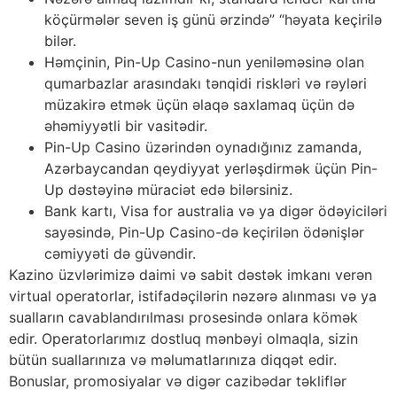
köçürmələr seven iş günü ərzində” “həyata keçirilə
bilər.
Həmçinin, Pin-Up Casino-nun yeniləməsinə olan
qumarbazlar arasındakı tənqidi riskləri və rəyləri
müzakirə etmək üçün əlaqə saxlamaq üçün də
əhəmiyyətli bir vasitədir.
Pin-Up Casino üzərindən oynadığınız zamanda,
Azərbaycandan qeydiyyat yerləşdirmək üçün Pin-
Up dəstəyinə müraciət edə bilərsiniz.
Bank kartı, Visa for australia və ya digər ödəyiciləri
sayəsində, Pin-Up Casino-də keçirilən ödənişlər
cəmiyyəti də güvəndir.
Kazino üzvlərimizə daimi və sabit dəstək imkanı verən
virtual operatorlar, istifadəçilərin nəzərə alınması və ya
sualların cavablandırılması prosesində onlara kömək
edir. Operatorlarımız dostluq mənbəyi olmaqla, sizin
bütün suallarınıza və məlumatlarınıza diqqət edir.
Bonuslar, promosiyalar və digər cazibədar təkliflər