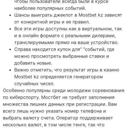
чтобы пользователи всегда были в курсе
наиболее популярных событий.
Шансы выиграть джекпот в Mostbet kz зависят
от конкретной игры и ее правил.
Все эти игры доступны как в виртуальном, так
и в онлайн формате с реальными дилерами,
транслируемыми прямо на ваше устройство.
Справа находится купон для” “событий, где
можно просмотреть выбранные ставки и
добавить новые.
Важно отметить, что результат игры в казино
Mostbet kz определяется генератором
случайных чисел.
Особенно популярны среди молодежи соревнования
по киберспорту. Мостбет не требует заполнения
множества лишних данных при регистрации. Вам
всего лишь нужно указать номер телефона и
выбрать валюту счета. Оператор поддерживает
несколько валют, в том числе тенге, так что