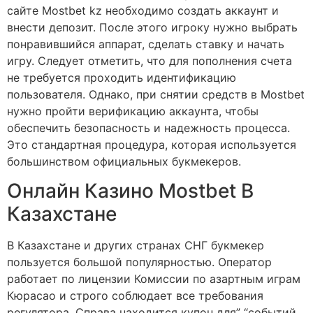
сайте Mostbet kz необходимо создать аккаунт и
внести депозит. После этого игроку нужно выбрать
понравившийся аппарат, сделать ставку и начать
игру. Следует отметить, что для пополнения счета
не требуется проходить идентификацию
пользователя. Однако, при снятии средств в Mostbet
нужно пройти верификацию аккаунта, чтобы
обеспечить безопасность и надежность процесса.
Это стандартная процедура, которая используется
большинством официальных букмекеров.
Онлайн Казино Mostbet В
Казахстане
В Казахстане и других странах СНГ букмекер
пользуется большой популярностью. Оператор
работает по лицензии Комиссии по азартным играм
Кюрасао и строго соблюдает все требования
регулятора. Справа находится купон для” “событий,