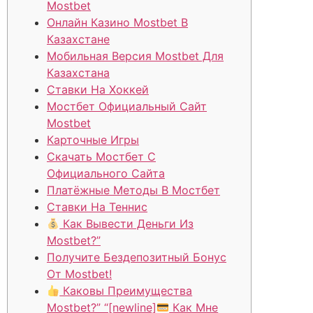
Mostbet
Онлайн Казино Mostbet В
Казахстане
Мобильная Версия Mostbet Для
Казахстана
Ставки На Хоккей
Мостбет Официальный Сайт
Mostbet
Карточные Игры
Скачать Мостбет С
Официального Сайта
Платёжные Методы В Мостбет
Ставки На Теннис
Как Вывести Деньги Из
Mostbet?”
Получите Бездепозитный Бонус
От Mostbet!
Каковы Преимущества
Mostbet?” “[newline]
Как Мне