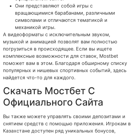
Они представляют собой игры с
вращающимися барабанами, различными
символами и отличаются тематикой и
механикой игры.
А видеоформаты с исключительным звуком,
музыкой и анимацией позволят вам полностью
погрузиться в происходящее. Если вы ищете
комплексные возможности для ставок, Mostbet
поможет вам в этом. Благодаря обширному списку
популярных и нишевых спортивных событий, здесь
найдется что-то для каждого.
Скачать Мостбет С
Официального Сайта
Вы также можете управлять своими депозитами и
снятием средств с помощью приложения. Игрокам в
Казахстане доступен ряд уникальных бонусов,