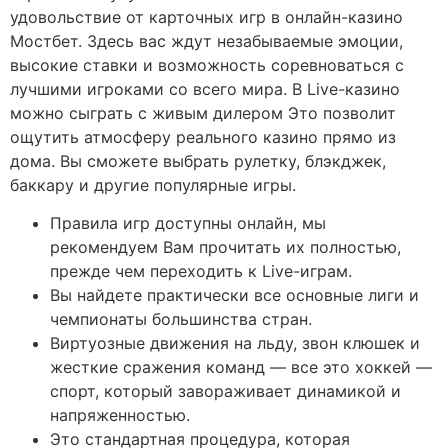
удовольствие от карточных игр в онлайн-казино
Мостбет. Здесь вас ждут незабываемые эмоции,
высокие ставки и возможность соревноваться с
лучшими игроками со всего мира. В Live-казино
можно сыграть с живым дилером Это позволит
ощутить атмосферу реального казино прямо из
дома. Вы сможете выбрать рулетку, блэкджек,
баккару и другие популярные игры.
Правила игр доступны онлайн, мы
рекомендуем Вам прочитать их полностью,
прежде чем переходить к Live-играм.
Вы найдете практически все основные лиги и
чемпионаты большинства стран.
Виртуозные движения на льду, звон клюшек и
жесткие сражения команд — все это хоккей —
спорт, который завораживает динамикой и
напряженностью.
Это стандартная процедура, которая