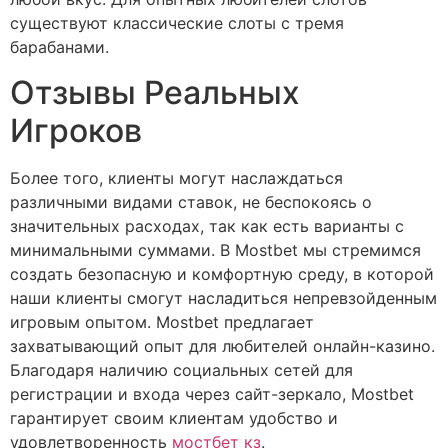
существуют классические слоты с тремя
барабанами.
Отзывы Реальных
Игроков
Более того, клиенты могут наслаждаться
различными видами ставок, не беспокоясь о
значительных расходах, так как есть варианты с
минимальными суммами. В Mostbet мы стремимся
создать безопасную и комфортную среду, в которой
наши клиенты смогут насладиться непревзойденным
игровым опытом. Mostbet предлагает
захватывающий опыт для любителей онлайн-казино.
Благодаря наличию социальных сетей для
регистрации и входа через сайт-зеркало, Mostbet
гарантирует своим клиентам удобство и
удовлетворенность
мостбет кз
.