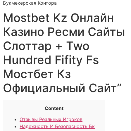
Букмекерская Контора
Mostbet Kz Онлайн
Казино Ресми Сайты
Слоттар + Two
Hundred Fifity Fs
Мостбет Кз
Официальный Сайт”
Content
Отзывы Реальных Игроков
Надежность И Безопасность Бк