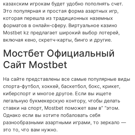
казахским игрокам будет удобно пополнять счет.
Это популярная и простая форма азартных игр,
которая перешла из традиционных наземных
форматов в онлайн-сферу. Виртуальное казино
Mostbet kz предлагает широкий выбор лотерей,
включая кено, скретч-карты, бинго и другие.
Мостбет Официальный
Сайт Mostbet
На сайте представлены все самые популярные виды
спорта-футбол, хоккей, баскетбол, бокс, крикет,
киберспорт и многое другое. Если вы ищете
легальную букмекерскую контору, чтобы делать
ставки на спорт, Mostbet поможет вам в” “этом.
Однако если вы хотите побаловать себя
разнообразными азартными играми, то зеркало —
это то, что вам нужно.