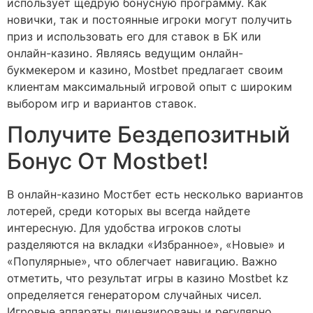
использует щедрую бонусную программу. Как
новички, так и постоянные игроки могут получить
приз и использовать его для ставок в БК или
онлайн-казино. Являясь ведущим онлайн-
букмекером и казино, Mostbet предлагает своим
клиентам максимальный игровой опыт с широким
выбором игр и вариантов ставок.
Получите Бездепозитный
Бонус От Mostbet!
В онлайн-казино Мостбет есть несколько вариантов
лотерей, среди которых вы всегда найдете
интересную. Для удобства игроков слоты
разделяются на вкладки «Избранное», «Новые» и
«Популярные», что облегчает навигацию. Важно
отметить, что результат игры в казино Mostbet kz
определяется генератором случайных чисел.
Игровые аппараты лицензированы и регулярно