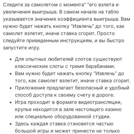
Следите за самолетом с момента” “его взлета и
увеличения выигрыша. В самом начале на табло
указывается значение коэффициента выигрыша. Вам
нужно будет нажать кнопку “Извлечь” до того, как
самолет взлетит, иначе ставка сгорит. Просто
следуйте приведенным инструкциям, и вы быстро
запустите игру.
Для опытных любителей слотов существуют
классические слоты с тремя барабанами.
Вам нужно будет нажать кнопку “Извлечь” до
того, как самолет взлетит, иначе ставка сгорит.
Приложение предлагает безопасный и удобный
способ доступа к своему счету в дороге.
Игра проходит в формате видеотрансляции,
крупье находится в зале настоящего казино
или специально оборудованной студии.
Здесь каждая ставка становится частью
большой игры и может принести не только