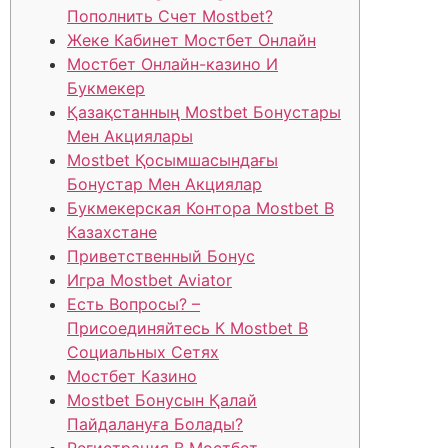
Пополнить Счет Mostbet?
Жеке Кабинет Мостбет Онлайн
Мостбет Онлайн-казино И
Букмекер
Қазақстанның Mostbet Бонустары
Мен Акциялары
Mostbet Қосымшасындағы
Бонустар Мен Акциялар
Букмекерская Контора Mostbet В
Казахстане
Приветственный Бонус
Игра Mostbet Aviator
Есть Вопросы? –
Присоединяйтесь К Mostbet В
Социальных Сетях
Мостбет Казино
Mostbet Бонусын Қалай
Пайдалануға Болады?