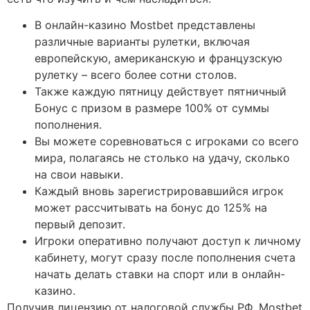
В онлайн-казино Mostbet представлены
различные варианты рулетки, включая
европейскую, американскую и французскую
рулетку – всего более сотни столов.
Также каждую пятницу действует пятничный
Бонус с призом в размере 100% от суммы
пополнения.
Вы можете соревноваться с игроками со всего
мира, полагаясь не столько на удачу, сколько
на свои навыки.
Каждый вновь зарегистрировавшийся игрок
может рассчитывать на бонус до 125% на
первый депозит.
Игроки оперативно получают доступ к личному
кабинету, могут сразу после пополнения счета
начать делать ставки на спорт или в онлайн-
казино.
Получив лицензию от налоговой службы РФ, Mostbet