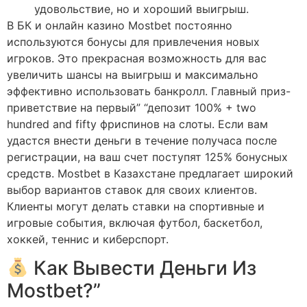
удовольствие, но и хороший выигрыш.
В БК и онлайн казино Mostbet постоянно
используются бонусы для привлечения новых
игроков. Это прекрасная возможность для вас
увеличить шансы на выигрыш и максимально
эффективно использовать банкролл. Главный приз-
приветствие на первый” “депозит 100% + two
hundred and fifty фриспинов на слоты. Если вам
удастся внести деньги в течение получаса после
регистрации, на ваш счет поступят 125% бонусных
средств. Mostbet в Казахстане предлагает широкий
выбор вариантов ставок для своих клиентов.
Клиенты могут делать ставки на спортивные и
игровые события, включая футбол, баскетбол,
хоккей, теннис и киберспорт.
Как Вывести Деньги Из
Mostbet?”