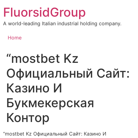
Skip
FluorsidGroup
to
content
A world-leading Italian industrial holding company.
Home
“mostbet Kz
Официальный Сайт:
Казино И
Букмекерская
Контор
“mostbet Kz Официальный Сайт: Казино И