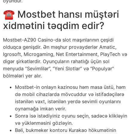
oyundur.
☎ Mostbet hansı müştəri
xidmətini təqdim edir?
Mostbet-AZ90 Casino-da slot maşınlarının çeşidi
olduqca genişdir. Ən məşhur provayderlər Amatic,
Igrosoft, Microgaming, Net Entertainment, PlayTech və
digər şirkətlərdir. Oyunçuların rahatlığı üçün sol
menyuda “Sevimlilər”, “Yeni Slotlar” və “Populyar”
bölmələri yer alır.
Mostbet-in onlayn kazinosu həm masa üstü, həm
də mobil cihazlarda mövcuddur və istifadəçilərə
istənilən vaxt, istənilən yerdə sevimli oyunlarını
oynamağa imkan verir.
Sonra isə istədiyiniz oyunu seçin, sadəcə klikləyin
və yüklənməsini gözləyin.
Bəli, bukmeker kontoru Kurakao hökumətinin