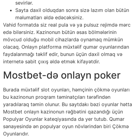
sevirlər.
Sayta daxil olduqdan sonra sizə lazım olan bütün
məlumatları əldə edəcəksiniz.
Vahid formatda siz real pula və ya pulsuz rejimdə mərc
edə bilərsiniz. Kazinonun bütün əsas bölmələrinin
mövcud olduğu mobil cihazlarda oynamaq mümkün
olacaq. Onlayn platforma müxtəlif qumar oyunlarından
faydalanmağı təklif edir, bunun üçün daxil olmaq və
internetə sabit çıxış əldə etmək kifayətdir.
Mostbet-də onlayn poker
Burada müxtəlif slot oyunları, həmçinin çökmə oyunları
bu kazinonun proqram təminatçıları tərəfindən
yaradılaraq təmin olunur. Bu saytdakı bəzi oyunlar hətta
Mostbet onlayn kazinonun rəğbətini qazandığı üçün
Populyar Oyunlar kateqiyasında da yer tutub. Qumar
sənayesində ən populyar oyun növlərindən biri Çökmə
Oyunlarıdır.