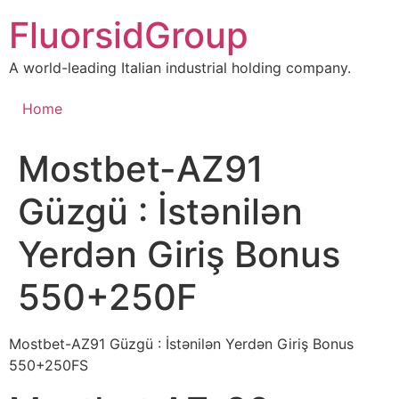
Skip
FluorsidGroup
to
content
A world-leading Italian industrial holding company.
Home
Mostbet-AZ91
Güzgü : İstənilən
Yerdən Giriş Bonus
550+250F
Mostbet-AZ91 Güzgü : İstənilən Yerdən Giriş Bonus
550+250FS