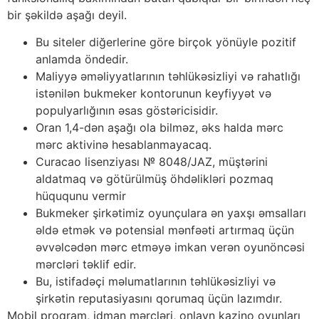
bir şəkildə aşağı deyil.
Bu siteler diğerlerine göre birçok yönüyle pozitif
anlamda öndedir.
Maliyyə əməliyyatlarının təhlükəsizliyi və rahatlığı
istənilən bukmeker kontorunun keyfiyyət və
populyarlığının əsas göstəricisidir.
Oran 1,4-dən aşağı ola bilməz, əks halda mərc
mərc aktivinə hesablanmayacaq.
Curacao lisenziyası № 8048/JAZ, müştərini
aldatmaq və götürülmüş öhdəlikləri pozmaq
hüququnu vermir
Bukmeker şirkətimiz oyunçulara ən yaxşı əmsalları
əldə etmək və potensial mənfəəti artırmaq üçün
əvvəlcədən mərc etməyə imkan verən oyunöncəsi
mərcləri təklif edir.
Bu, istifadəçi məlumatlarının təhlükəsizliyi və
şirkətin reputasiyasını qorumaq üçün lazımdır.
Mobil proqram, idman mərcləri, onlayn kazino oyunları