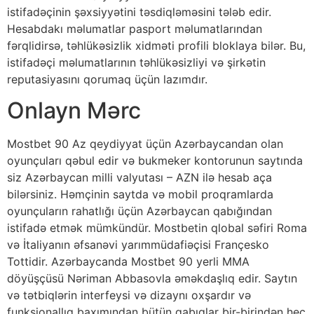
istifadəçinin şəxsiyyətini təsdiqləməsini tələb edir.
Hesabdakı məlumatlar pasport məlumatlarından
fərqlidirsə, təhlükəsizlik xidməti profili bloklaya bilər. Bu,
istifadəçi məlumatlarının təhlükəsizliyi və şirkətin
reputasiyasını qorumaq üçün lazımdır.
Onlayn Mərc
Mostbet 90 Az qeydiyyat üçün Azərbaycandan olan
oyunçuları qəbul edir və bukmeker kontorunun saytında
siz Azərbaycan milli valyutası – AZN ilə hesab aça
bilərsiniz. Həmçinin saytda və mobil proqramlarda
oyunçuların rahatlığı üçün Azərbaycan qabığından
istifadə etmək mümkündür. Mostbetin qlobal səfiri Roma
və İtaliyanın əfsanəvi yarımmüdafiəçisi Françesko
Tottidir. Azərbaycanda Mostbet 90 yerli MMA
döyüşçüsü Nəriman Abbasovla əməkdaşlıq edir. Saytın
və tətbiqlərin interfeysi və dizaynı oxşardır və
funksionallıq baxımından bütün qabıqlar bir-birindən heç