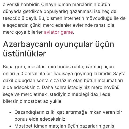
əlverişli hobbidir. Onlayn idman mərclərinin bütün
dünyada getdikcə populyarlıq qazanması isə heç də
təəccüblü deyil. Bu, qismən internetin mövcudluğu ilə də
əlaqədardır, çünki mərc edənlər evlərində rahatlıqla
mərc qoya bilərlər
aviator game
.
Azərbaycanlı oyunçular üçün
üstünlüklər
Buna görə, məsələn, min bonus rubl çıxarmaq üçün
onları 5.0 əmsalı ilə bir hadisəyə qoymaq lazımdır. Sayta
daxil olduqdan sonra sizə lazım olan bütün məlumatları
əldə edəcəksiniz. Daha sonra istədiyiniz mərc növünü
seçə və mərc etmək istədiyiniz məbləği daxil edə
bilərsiniz mostbet az yukle.
Qazandıqlarınızı iki qat artırmağa imkan verən bir
bonus əldə edəcəksiniz.
Mostbet idman matçları üçün bazarların geniş