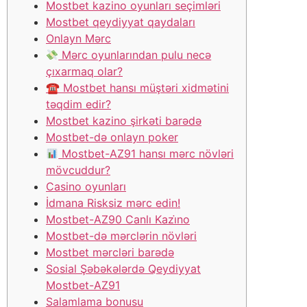
Mostbet kazino oyunları seçimləri
Mostbet qeydiyyat qaydaları
Onlayn Mərc
Mərc oyunlarından pulu necə
çıxarmaq olar?
☎ Mostbet hansı müştəri xidmətini
təqdim edir?
Mostbet kazino şirkəti barədə
Mostbet-də onlayn poker
Mostbet-AZ91 hansı mərc növləri
mövcuddur?
Casino oyunları
İdmana Risksiz mərc edin!
Mostbet-AZ90 Canlı Kazi̇no
Mostbet-də mərclərin növləri
Mostbet mərcləri barədə
Sosial Şəbəkələrdə Qeydiyyat
Mostbet-AZ91
Salamlama bonusu