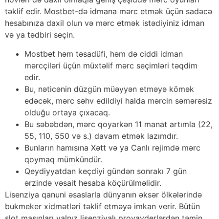
təklif edir. Mostbet-də idmana mərc etmək üçün sadəcə
hesabınıza daxil olun və mərc etmək istədiyiniz idman
və ya tədbiri seçin.
Mostbet həm təsadüfi, həm də ciddi idman
mərcçiləri üçün müxtəlif mərc seçimləri təqdim
edir.
Bu, nəticənin düzgün müəyyən etməyə kömək
edəcək, mərc səhv edildiyi halda mərcin səmərəsiz
olduğu ortaya çıxacaq.
Bu səbəbdən, mərc qoyarkən 11 manat artımla (22,
55, 110, 550 və s.) davam etmək lazımdır.
Bunların hamısına Xətt və ya Canlı rejimdə mərc
qoymaq mümkündür.
Qeydiyyatdan keçdiyi gündən sonrakı 7 gün
ərzində vəsait hesaba köçürülməlidir.
Lisenziya qanuni əsaslarla dünyanın əksər ölkələrində
bukmeker xidmətləri təklif etməyə imkan verir. Bütün
slot maşınları yalnız lisenziyalı provayderlərdən təmin