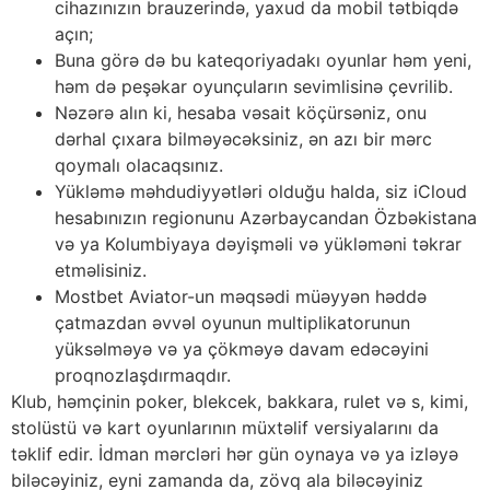
cihazınızın brauzerində, yaxud da mobil tətbiqdə
açın;
Buna görə də bu kateqoriyadakı oyunlar həm yeni,
həm də peşəkar oyunçuların sevimlisinə çevrilib.
Nəzərə alın ki, hesaba vəsait köçürsəniz, onu
dərhal çıxara bilməyəcəksiniz, ən azı bir mərc
qoymalı olacaqsınız.
Yükləmə məhdudiyyətləri olduğu halda, siz iCloud
hesabınızın regionunu Azərbaycandan Özbəkistana
və ya Kolumbiyaya dəyişməli və yükləməni təkrar
etməlisiniz.
Mostbet Aviator-un məqsədi müəyyən həddə
çatmazdan əvvəl oyunun multiplikatorunun
yüksəlməyə və ya çökməyə davam edəcəyini
proqnozlaşdırmaqdır.
Klub, həmçinin poker, blekcek, bakkara, rulet və s, kimi,
stolüstü və kart oyunlarının müxtəlif versiyalarını da
təklif edir. İdman mərcləri hər gün oynaya və ya izləyə
biləcəyiniz, eyni zamanda da, zövq ala biləcəyiniz