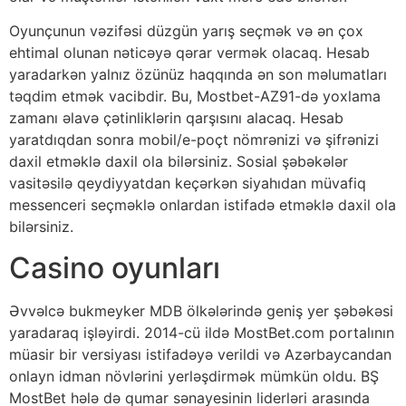
Oyunçunun vəzifəsi düzgün yarış seçmək və ən çox
ehtimal olunan nəticəyə qərar vermək olacaq. Hesab
yaradarkən yalnız özünüz haqqında ən son məlumatları
təqdim etmək vacibdir. Bu, Mostbet-AZ91-də yoxlama
zamanı əlavə çətinliklərin qarşısını alacaq. Hesab
yaratdıqdan sonra mobil/e-poçt nömrənizi və şifrənizi
daxil etməklə daxil ola bilərsiniz. Sosial şəbəkələr
vasitəsilə qeydiyyatdan keçərkən siyahıdan müvafiq
messenceri seçməklə onlardan istifadə etməklə daxil ola
bilərsiniz.
Casino oyunları
Əvvəlcə bukmeyker MDB ölkələrində geniş yer şəbəkəsi
yaradaraq işləyirdi. 2014-cü ildə MostBet.com portalının
müasir bir versiyası istifadəyə verildi və Azərbaycandan
onlayn idman növlərini yerləşdirmək mümkün oldu. BŞ
MostBet hələ də qumar sənayesinin liderləri arasında