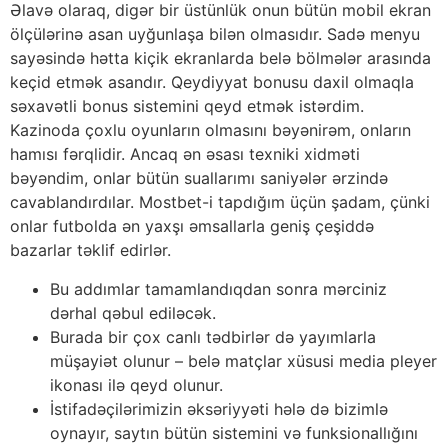
Əlavə olaraq, digər bir üstünlük onun bütün mobil ekran
ölçülərinə asan uyğunlaşa bilən olmasıdır. Sadə menyu
sayəsində hətta kiçik ekranlarda belə bölmələr arasında
keçid etmək asandır. Qeydiyyat bonusu daxil olmaqla
səxavətli bonus sistemini qeyd etmək istərdim.
Kazinoda çoxlu oyunların olmasını bəyənirəm, onların
hamısı fərqlidir. Ancaq ən əsası texniki xidməti
bəyəndim, onlar bütün suallarımı saniyələr ərzində
cavablandırdılar. Mostbet-i tapdığım üçün şadam, çünki
onlar futbolda ən yaxşı əmsallarla geniş çeşiddə
bazarlar təklif edirlər.
Bu addımlar tamamlandıqdan sonra mərciniz
dərhal qəbul ediləcək.
Burada bir çox canlı tədbirlər də yayımlarla
müşayiət olunur – belə matçlar xüsusi media pleyer
ikonası ilə qeyd olunur.
İstifadəçilərimizin əksəriyyəti hələ də bizimlə
oynayır, saytın bütün sistemini və funksionallığını