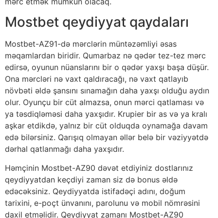
mərc etmək mümkün olacaq.
Mostbet qeydiyyat qaydaları
Mostbet-AZ91-də mərclərin müntəzəmliyi əsas
məqamlardan biridir. Qumarbaz nə qədər tez-tez mərc
edirsə, oyunun nüanslarını bir o qədər yaxşı başa düşür.
Ona mərcləri nə vaxt qaldıracağı, nə vaxt qatlayıb
növbəti əldə şansını sınamağın daha yaxşı olduğu aydın
olur. Oyunçu bir cüt almazsa, onun mərci qatlaması və
ya təsdiqləməsi daha yaxşıdır. Krupier bir as və ya kralı
aşkar etdikdə, yalnız bir cüt olduqda oynamağa davam
edə bilərsiniz. Qarışıq olmayan əllər belə bir vəziyyətdə
dərhal qatlanmağı daha yaxşıdır.
Həmçinin Mostbet-AZ90 dəvət etdiyiniz dostlarınız
qeydiyyatdan keçdiyi zaman siz də bonus əldə
edəcəksiniz. Qeydiyyatda istifadəçi adını, doğum
tarixini, e-poçt ünvanını, parolunu və mobil nömrəsini
daxil etməlidir. Qeydiyyat zamanı Mostbet-AZ90