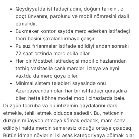
Qeydiyyatda istifadəçi adını, doğum tarixini, e-
poçt ünvanını, parolunu və mobil nömrəsini daxil
etməlidir.
Bukmeker kontor saytda mərc edərkən istifadəçi
təcrübəsini şaxələndirməyə çalışır.
Pulsuz fırlanmalar istifadə edildiyi andan sonrakı
72 saat ərzində mərc edilə bilər.
Hər bir Mostbet istifadəçisi mobil cihazlarından
tətbiq vasitəsilə canlı mərcləri izləyə və eyni
vaxtda da mərc qoya bilər.
Minimal sistem tələbləri sayəsində onu
Azərbaycandan olan hər bir istifadəçi quraşdıra
bilər, hətta köhnə model mobil cihazlarda belə.
Düzgün təcrübə və bu intizamın qaydalarını dərk
etməklə, təhlil etmək olduqca sadədir. Bu, nəticənin
düzgün müəyyən etməyə kömək edəcək, mərc səhv
edildiyi halda mərcin səmərəsiz olduğu ortaya çıxacaq.
Bütün idman növlərini iki əsas kateqoriyaya bölmək olar