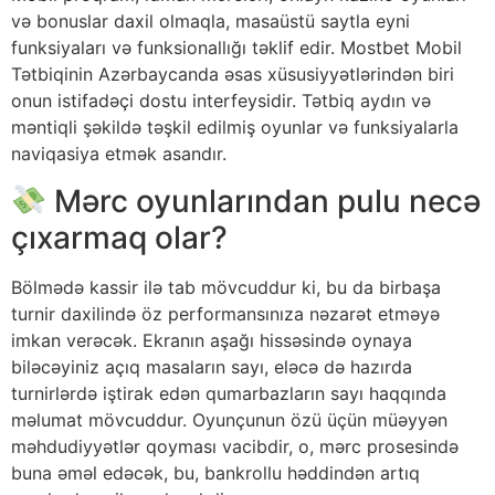
və bonuslar daxil olmaqla, masaüstü saytla eyni
funksiyaları və funksionallığı təklif edir. Mostbet Mobil
Tətbiqinin Azərbaycanda əsas xüsusiyyətlərindən biri
onun istifadəçi dostu interfeysidir. Tətbiq aydın və
məntiqli şəkildə təşkil edilmiş oyunlar və funksiyalarla
naviqasiya etmək asandır.
Mərc oyunlarından pulu necə
çıxarmaq olar?
Bölmədə kassir ilə tab mövcuddur ki, bu da birbaşa
turnir daxilində öz performansınıza nəzarət etməyə
imkan verəcək. Ekranın aşağı hissəsində oynaya
biləcəyiniz açıq masaların sayı, eləcə də hazırda
turnirlərdə iştirak edən qumarbazların sayı haqqında
məlumat mövcuddur. Oyunçunun özü üçün müəyyən
məhdudiyyətlər qoyması vacibdir, o, mərc prosesində
buna əməl edəcək, bu, bankrollu həddindən artıq