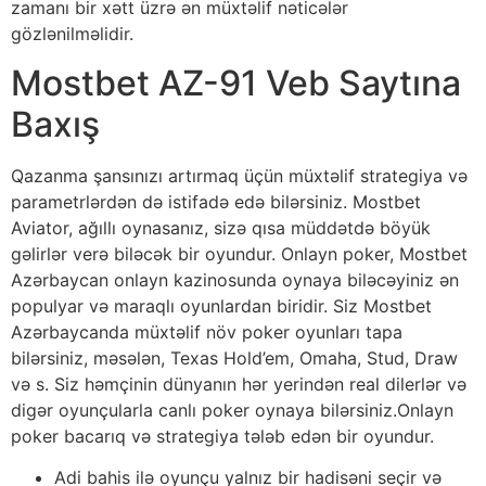
zamanı bir xətt üzrə ən müxtəlif nəticələr
gözlənilməlidir.
Mostbet AZ-91 Veb Saytına
Baxış
Qazanma şansınızı artırmaq üçün müxtəlif strategiya və
parametrlərdən də istifadə edə bilərsiniz. Mostbet
Aviator, ağıllı oynasanız, sizə qısa müddətdə böyük
gəlirlər verə biləcək bir oyundur. Onlayn poker, Mostbet
Azərbaycan onlayn kazinosunda oynaya biləcəyiniz ən
populyar və maraqlı oyunlardan biridir. Siz Mostbet
Azərbaycanda müxtəlif növ poker oyunları tapa
bilərsiniz, məsələn, Texas Hold’em, Omaha, Stud, Draw
və s. Siz həmçinin dünyanın hər yerindən real dilerlər və
digər oyunçularla canlı poker oynaya bilərsiniz.Onlayn
poker bacarıq və strategiya tələb edən bir oyundur.
Adi bahis ilə oyunçu yalnız bir hadisəni seçir və