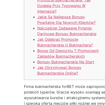
Promocje Bukmacherskie: Yak
Działają Przy Typowaniu W
Internecie?
Jakie Są Najlepsze Bonusy
Powitalne Dla Nowych Klientów?
Najczęściej Zadawane Pytania:
Darmowe Bonusy Bukmacherskie
Jak Odebrać Promocje
Bukmacherskie U Bukmachera?
Bonus Od Depozytu T Promocjach
Zakładów Bukmacherskich
Bonusy Bukmacherskie Na Start
Jak Otrzymywać Bonusy
Bukmacherskie Online?
Firma bukmacherska forBET może zapropono
polskich typerów. Gracze wysoko oceniają se
wyszukiwarce kursów i atrakcyjnemu systemow
i szeroką ofertą meczów piłki nożnej we inn