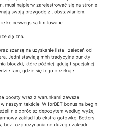
, musi najpierw zarejestrować się na stronie
zynają swoją przygodę z . obstawianiem.
óre keineswegs są limitowane.
ze się zna.
z szansę na uzyskanie lista i zaleceń od
ra. Jedni stawiają mhh tradycyjne punkty
ia bloczki, które później lądują t specjalnej
ie tam, gdzie się tego oczekuje.
sze boosty wraz z warunkami zawsze
 w naszym tekście. W forBET bonus na begin
 jeżeli nie obrócisz depozytem według wyżej
rmowy zakład lub ekstra gotówkę. Betters
ką bez rozpoczynania od dużego zakładu