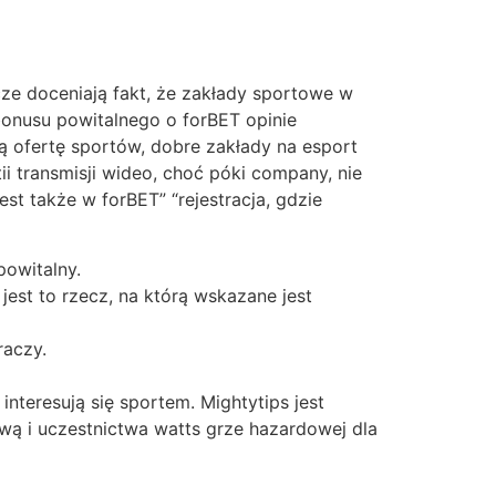
cze doceniają fakt, że zakłady sportowe w
 bonusu powitalnego o forBET opinie
 ofertę sportów, dobre zakłady na esport
i transmisji wideo, choć póki company, nie
 także w forBET” “rejestracja, gdzie
powitalny.
jest to rzecz, na którą wskazane jest
raczy.
interesują się sportem. Mightytips jest
ą i uczestnictwa watts grze hazardowej dla