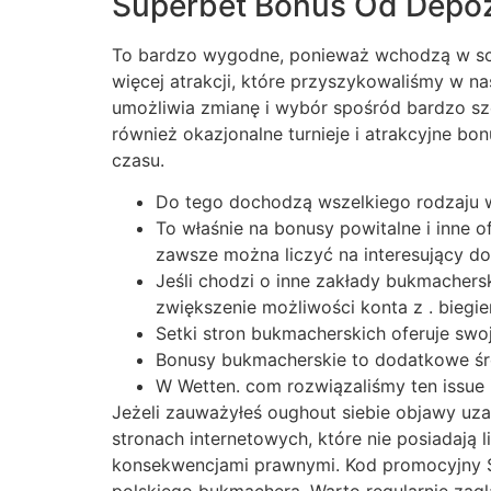
Superbet Bonus Od Depo
To bardzo wygodne, ponieważ wchodzą w scr
więcej atrakcji, które przyszykowaliśmy w na
umożliwia zmianę i wybór spośród bardzo szer
również okazjonalne turnieje i atrakcyjne bo
czasu.
Do tego dochodzą wszelkiego rodzaju wy
To właśnie na bonusy powitalne i inne 
zawsze można liczyć na interesujący do
Jeśli chodzi o inne zakłady bukmachersk
zwiększenie możliwości konta z . biegi
Setki stron bukmacherskich oferuje swoj
Bonusy bukmacherskie to dodatkowe śro
W Wetten. com rozwiązaliśmy ten issue
Jeżeli zauważyłeś oughout siebie objawy uza
stronach internetowych, które nie posiadają 
konsekwencjami prawnymi. Kod promocyjny S