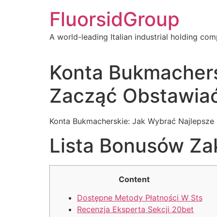
Skip
FluorsidGroup
to
content
A world-leading Italian industrial holding co
Konta Bukmachers
Zacząć Obstawia
Konta Bukmacherskie: Jak Wybrać Najlepsze 
Lista Bonusów Z
Content
Dostępne Metody Płatności W Sts
Recenzja Eksperta Sekcji 20bet