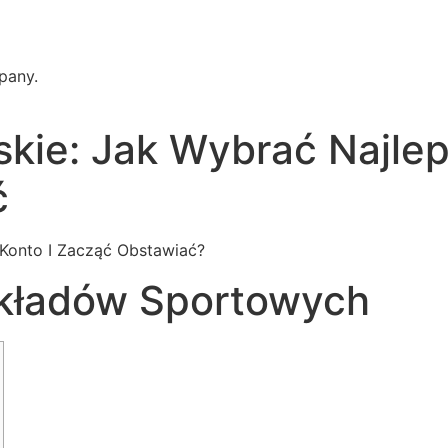
mpany.
kie: Jak Wybrać Najlep
ć
Konto I Zacząć Obstawiać?
akładów Sportowych