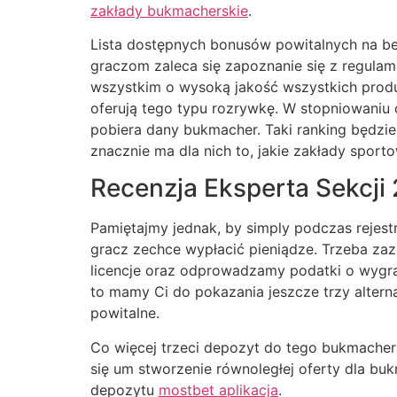
zakłady bukmacherskie
.
Lista dostępnych bonusów powitalnych na b
graczom zaleca się zapoznanie się z regula
wszystkim o wysoką jakość wszystkich produk
oferują tego typu rozrywkę. W stopniowaniu 
pobiera dany bukmacher. Taki ranking będzi
znacznie ma dla nich to, jakie zakłady sport
Recenzja Eksperta Sekcji
Pamiętajmy jednak, by simply podczas rejes
gracz zechce wypłacić pieniądze. Trzeba za
licencje oraz odprowadzamy podatki o wygran
to mamy Ci do pokazania jeszcze trzy alter
powitalne.
Co więcej trzeci depozyt do tego bukmacher
się um stworzenie równoległej oferty dla b
depozytu
mostbet aplikacja
.