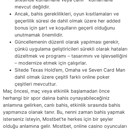
mevcut değildir.
Ancak, bahis gereklilikleri, oyun kısıtlamaları ve
geçerlilik süresi de dahil olmak üzere her added
bonus için şart ve koşulların geçerli olduğunu
unutmamak önemlidir.
Güncellemenin düzenli olarak yapılması gerekir,
çünkü uygulama geliştiricileri sürekli olarak hataları
düzeltmek ve programı – tasarımını ve işlevselliğini
– modernize etmek için çalışırlar.
Sitede Texas Hold’em, Omaha ve Seven Card Man
dahil olmak üzere çeşitli farklı online poker
çeşitleri mevcuttur.
Maç öncesi, maç veya etkinlik başlamadan önce
herhangi bir spor dalına bahis oynayabileceğiniz
anlamına gelirken, canlı bahis, etkinlik sırasında bahis
yapmanıza olanak tanır. Bu, nenni zaman bahis yapmak
isterseniz isteyin, Mostbet’te herkes için bir şeyler
olduğu anlamına gelir. Mostbet, online casino oyuncuları