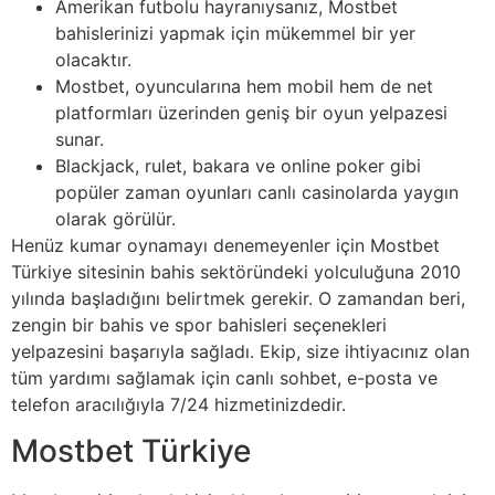
Amerikan futbolu hayranıysanız, Mostbet
bahislerinizi yapmak için mükemmel bir yer
olacaktır.
Mostbet, oyuncularına hem mobil hem de net
platformları üzerinden geniş bir oyun yelpazesi
sunar.
Blackjack, rulet, bakara ve online poker gibi
popüler zaman oyunları canlı casinolarda yaygın
olarak görülür.
Henüz kumar oynamayı denemeyenler için Mostbet
Türkiye sitesinin bahis sektöründeki yolculuğuna 2010
yılında başladığını belirtmek gerekir. O zamandan beri,
zengin bir bahis ve spor bahisleri seçenekleri
yelpazesini başarıyla sağladı. Ekip, size ihtiyacınız olan
tüm yardımı sağlamak için canlı sohbet, e-posta ve
telefon aracılığıyla 7/24 hizmetinizdedir.
Mostbet Türkiye