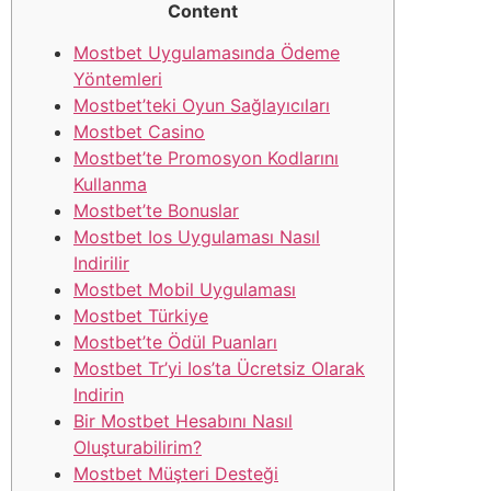
Content
Mostbet Uygulamasında Ödeme
Yöntemleri
Mostbet’teki Oyun Sağlayıcıları
Mostbet Casino
Mostbet’te Promosyon Kodlarını
Kullanma
Mostbet’te Bonuslar
Mostbet Ios Uygulaması Nasıl
Indirilir
Mostbet Mobil Uygulaması
Mostbet Türkiye
Mostbet’te Ödül Puanları
Mostbet Tr’yi Ios’ta Ücretsiz Olarak
Indirin
Bir Mostbet Hesabını Nasıl
Oluşturabilirim?
Mostbet Müşteri Desteği