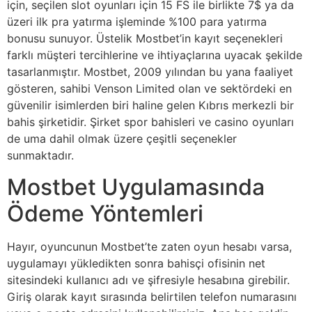
için, seçilen slot oyunları için 15 FS ile birlikte 7$ ya da
üzeri ilk pra yatırma işleminde %100 para yatırma
bonusu sunuyor. Üstelik Mostbet’in kayıt seçenekleri
farklı müşteri tercihlerine ve ihtiyaçlarına uyacak şekilde
tasarlanmıştır. Mostbet, 2009 yılından bu yana faaliyet
gösteren, sahibi Venson Limited olan ve sektördeki en
güvenilir isimlerden biri haline gelen Kıbrıs merkezli bir
bahis şirketidir. Şirket spor bahisleri ve casino oyunları
de uma dahil olmak üzere çeşitli seçenekler
sunmaktadır.
Mostbet Uygulamasında
Ödeme Yöntemleri
Hayır, oyuncunun Mostbet’te zaten oyun hesabı varsa,
uygulamayı yükledikten sonra bahisçi ofisinin net
sitesindeki kullanıcı adı ve şifresiyle hesabına girebilir.
Giriş olarak kayıt sırasında belirtilen telefon numarasını