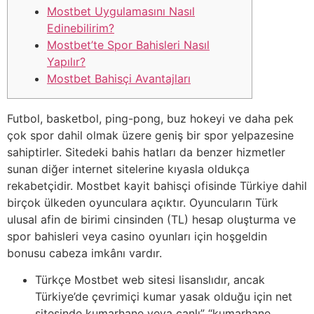
Mostbet Uygulamasını Nasıl
Edinebilirim?
Mostbet’te Spor Bahisleri Nasıl
Yapılır?
Mostbet Bahisçi Avantajları
Futbol, basketbol, ping-pong, buz hokeyi ve daha pek
çok spor dahil olmak üzere geniş bir spor yelpazesine
sahiptirler. Sitedeki bahis hatları da benzer hizmetler
sunan diğer internet sitelerine kıyasla oldukça
rekabetçidir. Mostbet kayit bahisçi ofisinde Türkiye dahil
birçok ülkeden oyunculara açıktır. Oyuncuların Türk
ulusal afin de birimi cinsinden (TL) hesap oluşturma ve
spor bahisleri veya casino oyunları için hoşgeldin
bonusu cabeza imkânı vardır.
Türkçe Mostbet web sitesi lisanslıdır, ancak
Türkiye’de çevrimiçi kumar yasak olduğu için net
sitesinde kumarhane veya canlı” “kumarhane