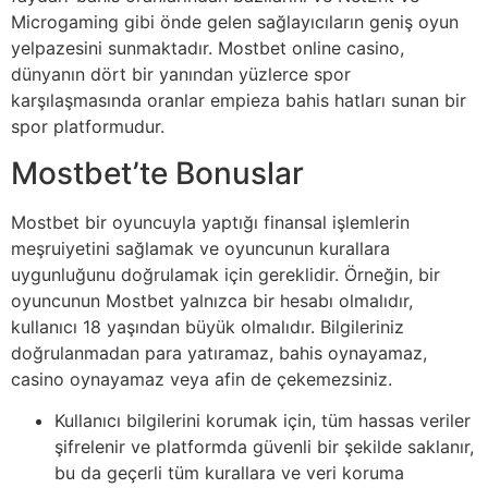
Microgaming gibi önde gelen sağlayıcıların geniş oyun
yelpazesini sunmaktadır. Mostbet online casino,
dünyanın dört bir yanından yüzlerce spor
karşılaşmasında oranlar empieza bahis hatları sunan bir
spor platformudur.
Mostbet’te Bonuslar
Mostbet bir oyuncuyla yaptığı finansal işlemlerin
meşruiyetini sağlamak ve oyuncunun kurallara
uygunluğunu doğrulamak için gereklidir. Örneğin, bir
oyuncunun Mostbet yalnızca bir hesabı olmalıdır,
kullanıcı 18 yaşından büyük olmalıdır. Bilgileriniz
doğrulanmadan para yatıramaz, bahis oynayamaz,
casino oynayamaz veya afin de çekemezsiniz.
Kullanıcı bilgilerini korumak için, tüm hassas veriler
şifrelenir ve platformda güvenli bir şekilde saklanır,
bu da geçerli tüm kurallara ve veri koruma