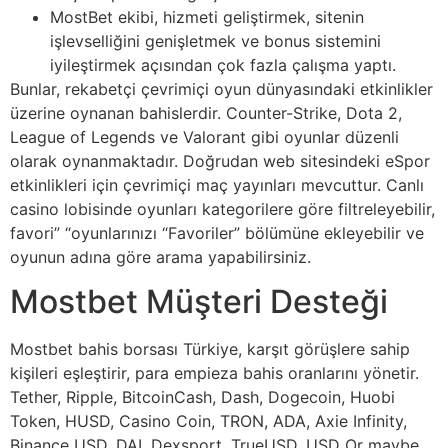
MostBet ekibi, hizmeti geliştirmek, sitenin
işlevselliğini genişletmek ve bonus sistemini
iyileştirmek açısından çok fazla çalışma yaptı.
Bunlar, rekabetçi çevrimiçi oyun dünyasındaki etkinlikler
üzerine oynanan bahislerdir. Counter-Strike, Dota 2,
League of Legends ve Valorant gibi oyunlar düzenli
olarak oynanmaktadır. Doğrudan web sitesindeki eSpor
etkinlikleri için çevrimiçi maç yayınları mevcuttur. Canlı
casino lobisinde oyunları kategorilere göre filtreleyebilir,
favori” “oyunlarınızı “Favoriler” bölümüne ekleyebilir ve
oyunun adına göre arama yapabilirsiniz.
Mostbet Müşteri Desteği
Mostbet bahis borsası Türkiye, karşıt görüşlere sahip
kişileri eşleştirir, para empieza bahis oranlarını yönetir.
Tether, Ripple, BitcoinCash, Dash, Dogecoin, Huobi
Token, HUSD, Casino Coin, TRON, ADA, Axie Infinity,
Binance USD, DAI, Dexsport, TrueUSD, USD Or maybe