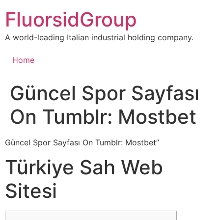
Skip
FluorsidGroup
to
content
A world-leading Italian industrial holding company.
Home
Güncel Spor Sayfası
On Tumblr: Mostbet
Güncel Spor Sayfası On Tumblr: Mostbet”
Türkiye Sah Web
Sitesi