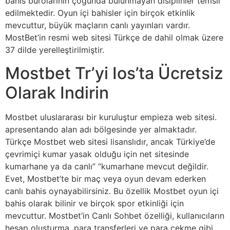
bahis bürolarının çoğunda bulunmayan disiplinler temsil
edilmektedir. Oyun içi bahisler için birçok etkinlik
mevcuttur, büyük maçların canlı yayınları vardır.
MostBet’in resmi web sitesi Türkçe de dahil olmak üzere
37 dilde yerelleştirilmiştir.
Mostbet Tr’yi Ios’ta Ücretsiz
Olarak Indirin
Mostbet uluslararası bir kuruluştur empieza web sitesi.
apresentando alan adı bölgesinde yer almaktadır.
Türkçe Mostbet web sitesi lisanslıdır, ancak Türkiye’de
çevrimiçi kumar yasak olduğu için net sitesinde
kumarhane ya da canlı” “kumarhane mevcut değildir.
Evet, Mostbet’te bir maç veya oyun devam ederken
canlı bahis oynayabilirsiniz. Bu özellik Mostbet oyun içi
bahis olarak bilinir ve birçok spor etkinliği için
mevcuttur. Mostbet’in Canlı Sohbet özelliği, kullanıcıların
hesap oluşturma, para transferleri ve para çekme gibi