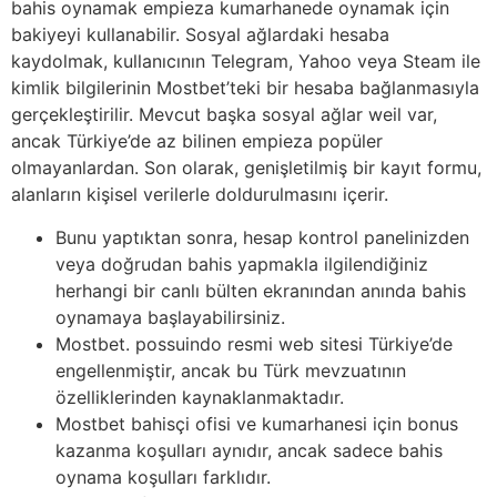
bahis oynamak empieza kumarhanede oynamak için
bakiyeyi kullanabilir. Sosyal ağlardaki hesaba
kaydolmak, kullanıcının Telegram, Yahoo veya Steam ile
kimlik bilgilerinin Mostbet’teki bir hesaba bağlanmasıyla
gerçekleştirilir. Mevcut başka sosyal ağlar weil var,
ancak Türkiye’de az bilinen empieza popüler
olmayanlardan. Son olarak, genişletilmiş bir kayıt formu,
alanların kişisel verilerle doldurulmasını içerir.
Bunu yaptıktan sonra, hesap kontrol panelinizden
veya doğrudan bahis yapmakla ilgilendiğiniz
herhangi bir canlı bülten ekranından anında bahis
oynamaya başlayabilirsiniz.
Mostbet. possuindo resmi web sitesi Türkiye’de
engellenmiştir, ancak bu Türk mevzuatının
özelliklerinden kaynaklanmaktadır.
Mostbet bahisçi ofisi ve kumarhanesi için bonus
kazanma koşulları aynıdır, ancak sadece bahis
oynama koşulları farklıdır.