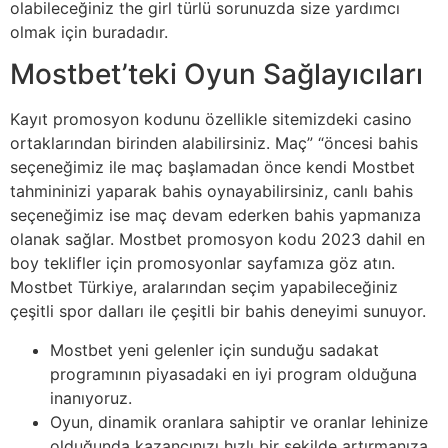
olabileceğiniz the girl türlü sorunuzda size yardımcı
olmak için buradadır.
Mostbet’teki Oyun Sağlayıcıları
Kayıt promosyon kodunu özellikle sitemizdeki casino
ortaklarından birinden alabilirsiniz. Maç” “öncesi bahis
seçeneğimiz ile maç başlamadan önce kendi Mostbet
tahmininizi yaparak bahis oynayabilirsiniz, canlı bahis
seçeneğimiz ise maç devam ederken bahis yapmanıza
olanak sağlar. Mostbet promosyon kodu 2023 dahil en
boy teklifler için promosyonlar sayfamıza göz atın.
Mostbet Türkiye, aralarından seçim yapabileceğiniz
çeşitli spor dalları ile çeşitli bir bahis deneyimi sunuyor.
Mostbet yeni gelenler için sunduğu sadakat
programının piyasadaki en iyi program olduğuna
inanıyoruz.
Oyun, dinamik oranlara sahiptir ve oranlar lehinize
olduğunda kazancınızı hızlı bir şekilde artırmanıza