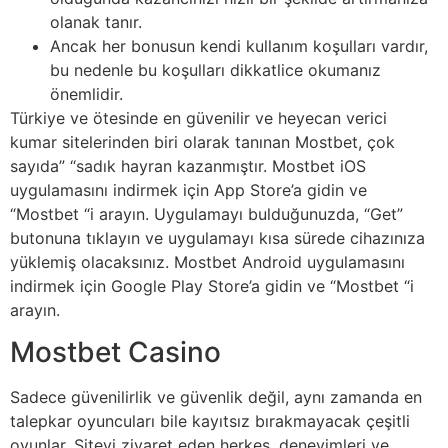
olanak tanır.
Ancak her bonusun kendi kullanım koşulları vardır,
bu nedenle bu koşulları dikkatlice okumanız
önemlidir.
Türkiye ve ötesinde en güvenilir ve heyecan verici
kumar sitelerinden biri olarak tanınan Mostbet, çok
sayıda” “sadık hayran kazanmıştır. Mostbet iOS
uygulamasını indirmek için App Store’a gidin ve
“Mostbet “i arayın. Uygulamayı bulduğunuzda, “Get”
butonuna tıklayın ve uygulamayı kısa sürede cihazınıza
yüklemiş olacaksınız. Mostbet Android uygulamasını
indirmek için Google Play Store’a gidin ve “Mostbet “i
arayın.
Mostbet Casino
Sadece güvenilirlik ve güvenlik değil, aynı zamanda en
talepkar oyuncuları bile kayıtsız bırakmayacak çeşitli
oyunlar. Siteyi ziyaret eden herkes, deneyimleri ve