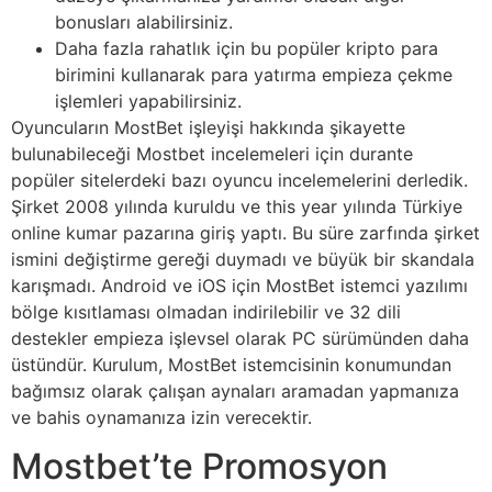
bonusları alabilirsiniz.
Daha fazla rahatlık için bu popüler kripto para
birimini kullanarak para yatırma empieza çekme
işlemleri yapabilirsiniz.
Oyuncuların MostBet işleyişi hakkında şikayette
bulunabileceği Mostbet incelemeleri için durante
popüler sitelerdeki bazı oyuncu incelemelerini derledik.
Şirket 2008 yılında kuruldu ve this year yılında Türkiye
online kumar pazarına giriş yaptı. Bu süre zarfında şirket
ismini değiştirme gereği duymadı ve büyük bir skandala
karışmadı. Android ve iOS için MostBet istemci yazılımı
bölge kısıtlaması olmadan indirilebilir ve 32 dili
destekler empieza işlevsel olarak PC sürümünden daha
üstündür. Kurulum, MostBet istemcisinin konumundan
bağımsız olarak çalışan aynaları aramadan yapmanıza
ve bahis oynamanıza izin verecektir.
Mostbet’te Promosyon