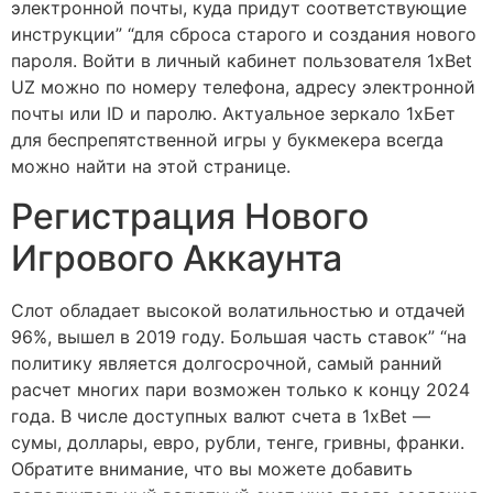
электронной почты, куда придут соответствующие
инструкции” “для сброса старого и создания нового
пароля. Войти в личный кабинет пользователя 1xBet
UZ можно по номеру телефона, адресу электронной
почты или ID и паролю. Актуальное зеркало 1хБет
для беспрепятственной игры у букмекера всегда
можно найти на этой странице.
Регистрация Нового
Игрового Аккаунта
Слот обладает высокой волатильностью и отдачей
96%, вышел в 2019 году. Большая часть ставок” “на
политику является долгосрочной, самый ранний
расчет многих пари возможен только к концу 2024
года. В числе доступных валют счета в 1xBet —
сумы, доллары, евро, рубли, тенге, гривны, франки.
Обратите внимание, что вы можете добавить