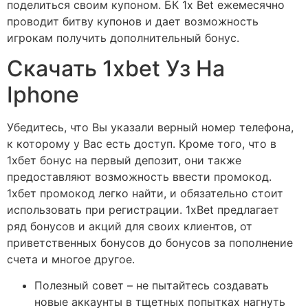
поделиться своим купоном. БК 1x Bet ежемесячно
проводит битву купонов и дает возможность
игрокам получить дополнительный бонус.
Скачать 1xbet Уз На
Iphone
Убедитесь, что Вы указали верный номер телефона,
к которому у Вас есть доступ. Кроме того, что в
1хбет бонус на первый депозит, они также
предоставляют возможность ввести промокод.
1хбет промокод легко найти, и обязательно стоит
использовать при регистрации. 1xBet предлагает
ряд бонусов и акций для своих клиентов, от
приветственных бонусов до бонусов за пополнение
счета и многое другое.
Полезный совет – не пытайтесь создавать
новые аккаунты в тщетных попытках нагнуть