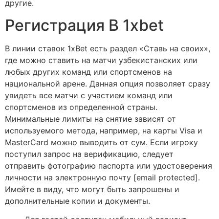
другие.
Регистрация В 1xbet
В линии ставок 1xBet есть раздел «Ставь на своих»,
где можно ставить на матчи узбекистанских или
любых других команд или спортсменов на
национальной арене. Данная опция позволяет сразу
увидеть все матчи с участием команд или
спортсменов из определенной страны.
Минимальные лимиты на снятие зависят от
используемого метода, например, на карты Visa и
MasterCard можно выводить от сум. Если игроку
поступил запрос на верификацию, следует
отправить фотографию паспорта или удостоверения
личности на электронную почту [email protected].
Имейте в виду, что могут быть запрошены и
дополнительные копии и документы.