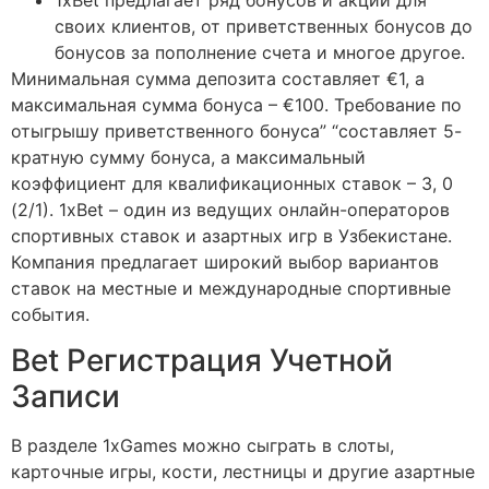
своих клиентов, от приветственных бонусов до
бонусов за пополнение счета и многое другое.
Минимальная сумма депозита составляет €1, а
максимальная сумма бонуса – €100. Требование по
отыгрышу приветственного бонуса” “составляет 5-
кратную сумму бонуса, а максимальный
коэффициент для квалификационных ставок – 3, 0
(2/1). 1xBet – один из ведущих онлайн-операторов
спортивных ставок и азартных игр в Узбекистане.
Компания предлагает широкий выбор вариантов
ставок на местные и международные спортивные
события.
Bet Регистрация Учетной
Записи
В разделе 1xGames можно сыграть в слоты,
карточные игры, кости, лестницы и другие азартные