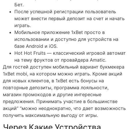
Бет.
После успешной регистрации пользователь
может внести первый депозит на счет и начать
играть.
Мобильное приложение 1xBet просто в
использовании и доступно для устройств на
базе Android и iOS.
Hot Hot Fruits — классический игровой автомат
на тему фруктов от провайдера Amatic.
Для гостей доступен мобильный вариант букмекера
1xBet mobi, на котором можно играть. Кроме акций
для новых клиентов, в 1xBet есть бонусы на
повторные депозиты, программа лояльности,
магазин промокодов и другие интересные
предложения. Принимать участие в большинстве
акций” “можно неоднократно, что дает возможность
получить максимальную выгоду от игры.
Через Какие Устройства