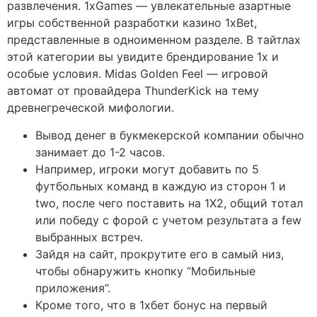
развлечения. 1xGames — увлекательные азартные
игры собственной разработки казино 1xBet,
представленные в одноименном разделе. В тайтлах
этой категории вы увидите брендирование 1х и
особые условия. Midas Golden Feel — игровой
автомат от провайдера ThunderKick на тему
древнегреческой мифологии.
Вывод денег в букмекерской компании обычно
занимает до 1-2 часов.
Например, игроки могут добавить по 5
футбольных команд в каждую из сторон 1 и
two, после чего поставить на 1Х2, общий тотал
или победу с форой с учетом результата a few
выбранных встреч.
Зайдя на сайт, прокрутите его в самый низ,
чтобы обнаружить кнопку “Мобильные
приложения”.
Кроме того, что в 1хбет бонус на первый