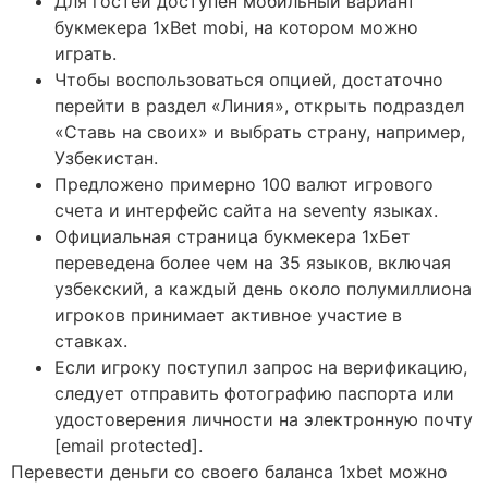
Для гостей доступен мобильный вариант
букмекера 1xBet mobi, на котором можно
играть.
Чтобы воспользоваться опцией, достаточно
перейти в раздел «Линия», открыть подраздел
«Ставь на своих» и выбрать страну, например,
Узбекистан.
Предложено примерно 100 валют игрового
счета и интерфейс сайта на seventy языках.
Официальная страница букмекера 1хБет
переведена более чем на 35 языков, включая
узбекский, а каждый день около полумиллиона
игроков принимает активное участие в
ставках.
Если игроку поступил запрос на верификацию,
следует отправить фотографию паспорта или
удостоверения личности на электронную почту
[email protected].
Перевести деньги со своего баланса 1xbet можно